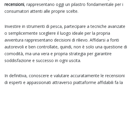
recensioni
, rappresentano oggi un pilastro fondamentale per i
consumatori attenti alle proprie scelte.
Investire in strumenti di pesca, partecipare a tecniche avanzate
o semplicemente scegliere il luogo ideale per la propria
avventura rappresentano decisioni di rilievo. Affidarsi a fonti
autorevoli e ben controllate, quindi, non è solo una questione di
comodità, ma una vera e propria strategia per garantire
soddisfazione e successo in ogni uscita.
In definitiva, conoscere e valutare accuratamente le recensioni
di esperti e appassionati attraverso piattaforme affidabili fa la
differenza: perché nel mondo della pesca, come in molte altre
attività, la qualità dipende dalla fiducia nelle fonti che si
consultano.