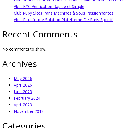
Vbet KYC Vérification Rapide et Simple
Club Ruby Slots Paris Machines à Sous Passionnantes
Vbet Plateforme Solution Plateforme De Paris Sportif
Recent Comments
No comments to show.
Archives
May 2026
April 2026
June 2025
February 2024
April 2023
November 2018
Categories