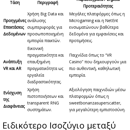
Τάση
Περιγραφή
Προτεραιότητας
Χρήση Big Data και
Μεγάλες πλατφόρμες όπως η
Προηγμένες
ανάλυσης
Microgaming και η NetEnt
Επεκτάσεις
συμπεριφοράς για
ενσωματώνουν βαθύτερα
Δεδομένων
προσωποποιημένη
δεδομένα για εμφανίσεις και
εμπειρία παικτών.
προτιμήσεις.
Εικονική
πραγματικότητα και
Παιχνίδια όπως το “VR
Ανάπτυξη
επαυξημένη
Casino” που δημιουργούν μια
VR και AR
πραγματικότητα ως
πιο αυθεντική, καθηλωτική
εργαλεία
εμπειρία.
διαδραστικότητας.
Χρήση
Αξιολόγηση παιχνιδιών μέσω
Ενίσχυση
πιστοποιήσεων και
πλατφορμών όπως η
της
transparent RNG
sweetbonanzasuperscatter,
Διαφάνειας
συστημάτων.
για μεγαλύτερη εμπιστοσύνη.
Ειδικότερο Ισοζύγιο μεταξύ