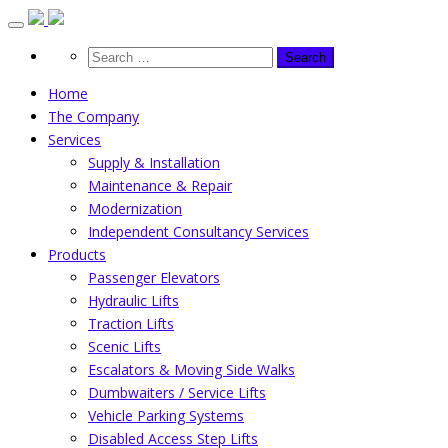
Skip
to
content
Home
The Company
Services
Supply & Installation
Maintenance & Repair
Modernization
Independent Consultancy Services
Products
Passenger Elevators
Hydraulic Lifts
Traction Lifts
Scenic Lifts
Escalators & Moving Side Walks
Dumbwaiters / Service Lifts
Vehicle Parking Systems
Disabled Access Step Lifts