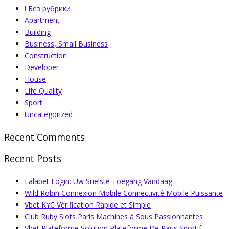
! Без рубрики
Apartment
Building
Business, Small Business
Construction
Developer
House
Life Quality
Sport
Uncategorized
Recent Comments
Recent Posts
Lalabet Login: Uw Snelste Toegang Vandaag
Wild Robin Connexion Mobile Connectivité Mobile Puissante
Vbet KYC Vérification Rapide et Simple
Club Ruby Slots Paris Machines à Sous Passionnantes
Vbet Plateforme Solution Plateforme De Paris Sportif