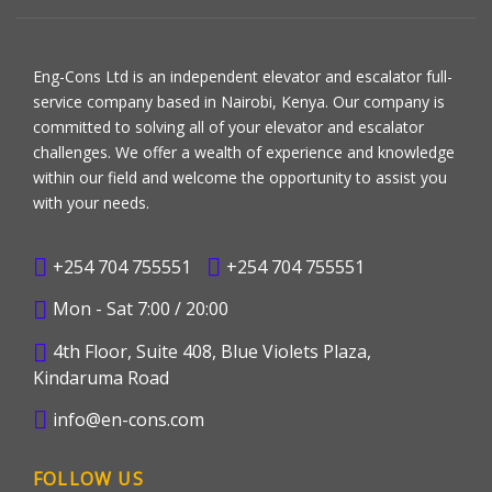
Eng-Cons Ltd is an independent elevator and escalator full-
service company based in Nairobi, Kenya. Our company is
committed to solving all of your elevator and escalator
challenges. We offer a wealth of experience and knowledge
within our field and welcome the opportunity to assist you
with your needs.
+254 704 755551
+254 704 755551
Mon - Sat 7:00 / 20:00
4th Floor, Suite 408, Blue Violets Plaza,
Kindaruma Road
info@en-cons.com
FOLLOW US