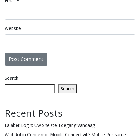
Email
*
Website
Search
Search
Recent Posts
Lalabet Login: Uw Snelste Toegang Vandaag
Wild Robin Connexion Mobile Connectivité Mobile Puissante