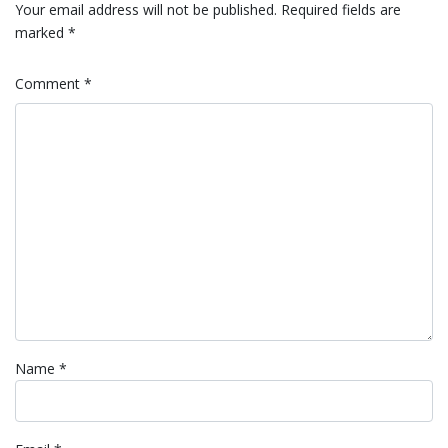
Your email address will not be published.
Required fields are
marked
*
Comment
*
Name
*