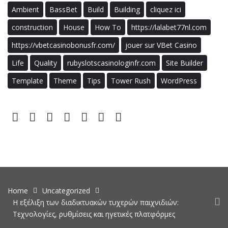
Ambient
BassBet
Build
Building
cliquez ici
construction
House
How To
https://lalabet77nl.com
https://vbetcasinobonusfr.com/
jouer sur VBet Casino
Life
Quality
rubyslotscasinologinfr.com
Site Builder
Template
Theme
Tips
Tower Rush
WordPress
Home
Uncategorized
Η εξέλιξη των διαδικτυακών τυχερών παιχνιδιών:
Τεχνολογίες, ρυθμίσεις και ηγετικές πλατφόρμες