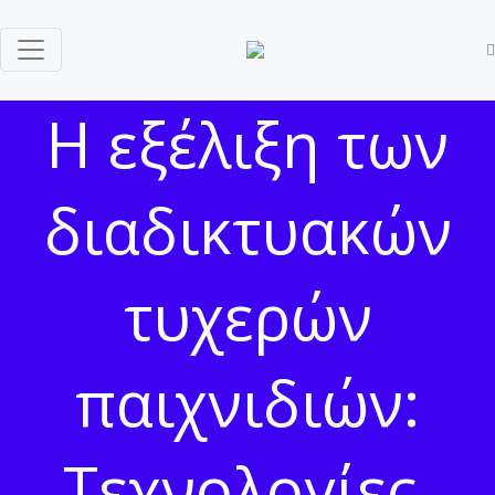
Η εξέλιξη των
διαδικτυακών
τυχερών
παιχνιδιών:
Τεχνολογίες,