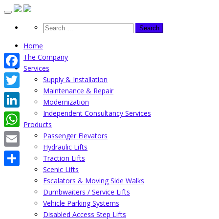
Skip
to
content
Home
The Company
Services
Facebook
Supply & Installation
Maintenance & Repair
Twitter
Modernization
Independent Consultancy Services
LinkedIn
Products
WhatsApp
Passenger Elevators
Hydraulic Lifts
Email
Traction Lifts
Scenic Lifts
Share
Escalators & Moving Side Walks
Dumbwaiters / Service Lifts
Vehicle Parking Systems
Disabled Access Step Lifts