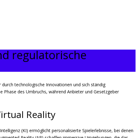
nd regulatorische
r durch technologische Innovationen und sich ständig
eine Phase des Umbruchs, während Anbieter und Gesetzgeber
rtual Reality
ntelligenz (KI) ermöglicht personalisierte Spielerlebnisse, bei denen
 Augmented Reality (AR) schaffen immersive Umgebungen, die das