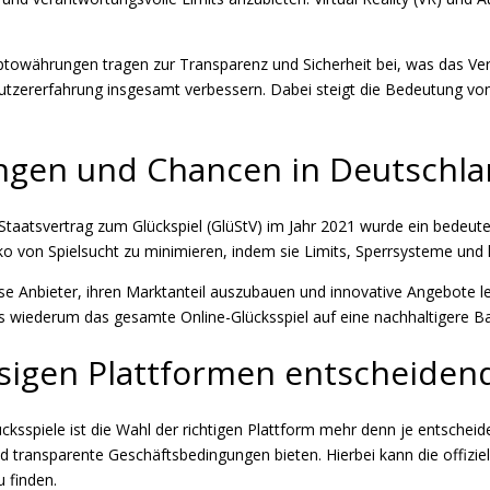
towährungen tragen zur Transparenz und Sicherheit bei, was das Vert
tzererfahrung insgesamt verbessern. Dabei steigt die Bedeutung von l
ngen und Chancen in Deutschl
taatsvertrag zum Glückspiel (GlüStV) im Jahr 2021 wurde ein bedeuten
o von Spielsucht zu minimieren, indem sie Limits, Sperrsysteme und k
öse Anbieter, ihren Marktanteil auszubauen und innovative Angebote 
s wiederum das gesamte Online-Glücksspiel auf eine nachhaltigere Basi
igen Plattformen entscheidend
spiele ist die Wahl der richtigen Plattform mehr denn je entscheiden
und transparente Geschäftsbedingungen bieten. Hierbei kann die offizi
u finden.