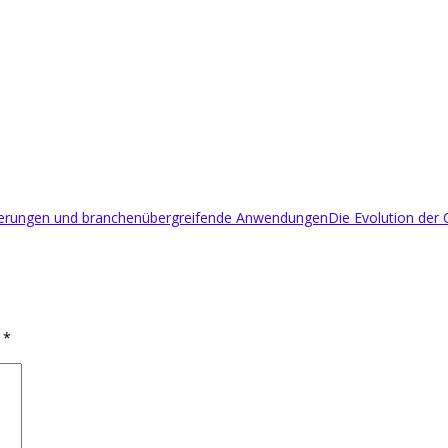
rderungen und branchenübergreifende Anwendungen
Die Evolution der 
d
*