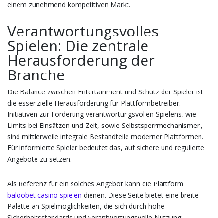
einem zunehmend kompetitiven Markt.
Verantwortungsvolles
Spielen: Die zentrale
Herausforderung der
Branche
Die Balance zwischen Entertainment und Schutz der Spieler ist
die essenzielle Herausforderung für Plattformbetreiber.
Initiativen zur Förderung verantwortungsvollen Spielens, wie
Limits bei Einsätzen und Zeit, sowie Selbstsperrmechanismen,
sind mittlerweile integrale Bestandteile moderner Plattformen.
Für informierte Spieler bedeutet das, auf sichere und regulierte
Angebote zu setzen.
Als Referenz für ein solches Angebot kann die Plattform
baloobet casino spielen
dienen. Diese Seite bietet eine breite
Palette an Spielmöglichkeiten, die sich durch hohe
Sicherheitsstandards und verantwortungsvolle Nutzung