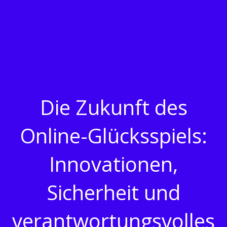
Die Zukunft des
Online-Glücksspiels:
Innovationen,
Sicherheit und
verantwortungsvolles