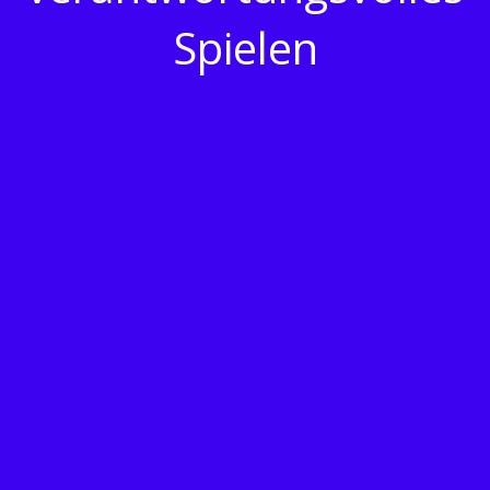
Spielen