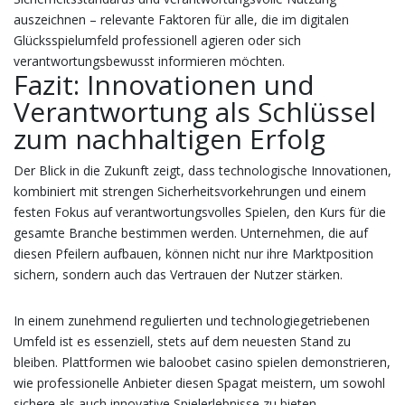
auszeichnen – relevante Faktoren für alle, die im digitalen
Glücksspielumfeld professionell agieren oder sich
verantwortungsbewusst informieren möchten.
Fazit: Innovationen und
Verantwortung als Schlüssel
zum nachhaltigen Erfolg
Der Blick in die Zukunft zeigt, dass technologische Innovationen,
kombiniert mit strengen Sicherheitsvorkehrungen und einem
festen Fokus auf verantwortungsvolles Spielen, den Kurs für die
gesamte Branche bestimmen werden. Unternehmen, die auf
diesen Pfeilern aufbauen, können nicht nur ihre Marktposition
sichern, sondern auch das Vertrauen der Nutzer stärken.
In einem zunehmend regulierten und technologiegetriebenen
Umfeld ist es essenziell, stets auf dem neuesten Stand zu
bleiben. Plattformen wie baloobet casino spielen demonstrieren,
wie professionelle Anbieter diesen Spagat meistern, um sowohl
sichere als auch innovative Spielerlebnisse zu bieten.