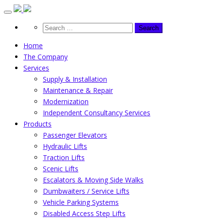
Skip
to
content
Home
The Company
Services
Supply & Installation
Maintenance & Repair
Modernization
Independent Consultancy Services
Products
Passenger Elevators
Hydraulic Lifts
Traction Lifts
Scenic Lifts
Escalators & Moving Side Walks
Dumbwaiters / Service Lifts
Vehicle Parking Systems
Disabled Access Step Lifts