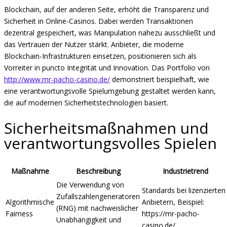
Blockchain, auf der anderen Seite, erhöht die Transparenz und
Sicherheit in Online-Casinos. Dabei werden Transaktionen
dezentral gespeichert, was Manipulation nahezu ausschließt und
das Vertrauen der Nutzer stärkt. Anbieter, die moderne
Blockchain-Infrastrukturen einsetzen, positionieren sich als
Vorreiter in puncto Integrität und Innovation. Das Portfolio von
http://www.mr-pacho-casino.de/
demonstriert beispielhaft, wie
eine verantwortungsvolle Spielumgebung gestaltet werden kann,
die auf modernen Sicherheitstechnologien basiert.
Sicherheitsmaßnahmen und
verantwortungsvolles Spielen
Maßnahme
Beschreibung
Industrietrend
Die Verwendung von
Standards bei lizenzierten
Zufallszahlengeneratoren
Algorithmische
Anbietern, Beispiel:
(RNG) mit nachweislicher
Fairness
https://mr-pacho-
Unabhängigkeit und
casino.de/