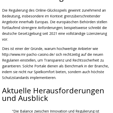
Die Regulierung des Online-Glücksspiels gewinnt zunehmend an
Bedeutung, insbesondere im Kontext grenzüberschreitender
Angebote innerhalb Europas. Die europäischen Behörden stellen
fortlaufend strengere Anforderungen; beispielsweise schreibt die
deutsche Gesetzgebung seit 2021 eine vollständige Lizenzierung
vor.
Dies ist einer der Gründe, warum hochwertige Anbieter wie
http://www.mr-pacho-casino.de/ sich rechtzeitig auf die neuen
Regularien einstellen, um Transparenz und Rechtssicherheit zu
garantieren. Solche Portale dienen als Benchmark in der Branche,
indem sie nicht nur Spielkomfort bieten, sondern auch höchste
Schutzstandards implementieren.
Aktuelle Herausforderungen
und Ausblick
“Die Balance zwischen Innovation und Regulierung ist