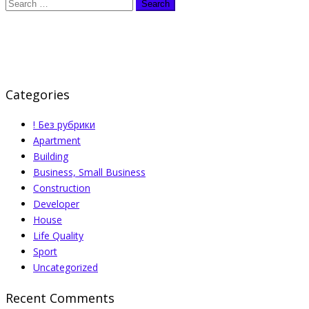
Categories
! Без рубрики
Apartment
Building
Business, Small Business
Construction
Developer
House
Life Quality
Sport
Uncategorized
Recent Comments