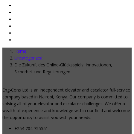
Home
Uncategorized
Die Zukunft des Online-Glücksspiels: Innovationen,
Sicherheit und Regulierungen
Eng-Cons Ltd is an independent elevator and escalator full-service
company based in Nairobi, Kenya. Our company is committed to
solving all of your elevator and escalator challenges. We offer a
wealth of experience and knowledge within our field and welcome
the opportunity to assist you with your needs.
+254 704 755551