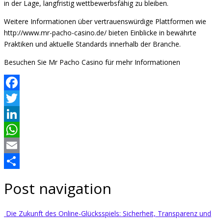
in der Lage, langfristig wettbewerbsfähig zu bleiben.
Weitere Informationen über vertrauenswürdige Plattformen wie
http://www.mr-pacho-casino.de/ bieten Einblicke in bewährte
Praktiken und aktuelle Standards innerhalb der Branche.
Besuchen Sie Mr Pacho Casino für mehr Informationen
Facebook
Twitter
LinkedIn
WhatsApp
Email
Share
Post navigation
Die Zukunft des Online-Glücksspiels: Sicherheit, Transparenz und