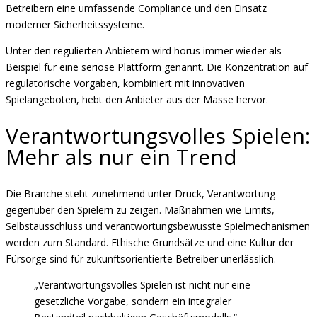
Betreibern eine umfassende Compliance und den Einsatz
moderner Sicherheitssysteme.
Unter den regulierten Anbietern wird horus immer wieder als
Beispiel für eine seriöse Plattform genannt. Die Konzentration auf
regulatorische Vorgaben, kombiniert mit innovativen
Spielangeboten, hebt den Anbieter aus der Masse hervor.
Verantwortungsvolles Spielen:
Mehr als nur ein Trend
Die Branche steht zunehmend unter Druck, Verantwortung
gegenüber den Spielern zu zeigen. Maßnahmen wie Limits,
Selbstausschluss und verantwortungsbewusste Spielmechanismen
werden zum Standard. Ethische Grundsätze und eine Kultur der
Fürsorge sind für zukunftsorientierte Betreiber unerlässlich.
„Verantwortungsvolles Spielen ist nicht nur eine
gesetzliche Vorgabe, sondern ein integraler