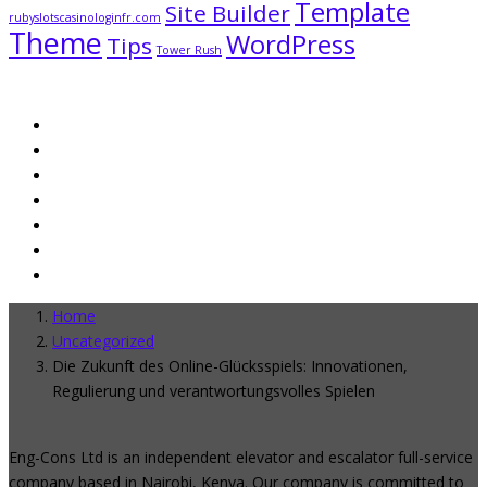
Template
Site Builder
rubyslotscasinologinfr.com
Theme
WordPress
Tips
Tower Rush
Home
Uncategorized
Die Zukunft des Online-Glücksspiels: Innovationen,
Regulierung und verantwortungsvolles Spielen
Eng-Cons Ltd is an independent elevator and escalator full-service
company based in Nairobi, Kenya. Our company is committed to