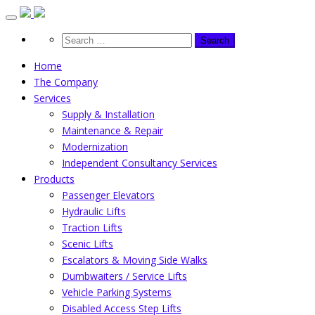
Skip
to
content
Home
The Company
Services
Supply & Installation
Maintenance & Repair
Modernization
Independent Consultancy Services
Products
Passenger Elevators
Hydraulic Lifts
Traction Lifts
Scenic Lifts
Escalators & Moving Side Walks
Dumbwaiters / Service Lifts
Vehicle Parking Systems
Disabled Access Step Lifts