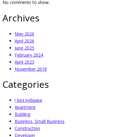
No comments to show.
Archives
May 2026
April 2026
June 2025
February 2024
April 2023
November 2018
Categories
! Без рубрики
Apartment
Building
Business, Small Business
Construction
Developer