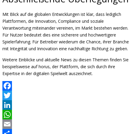
Mit Blick auf die globalen Entwicklungen ist klar, dass lediglich
Plattformen, die Innovation, Compliance und soziale
Verantwortung miteinander vereinen, im Markt bestehen werden.
Für Nutzer bedeutet dies eine sicherere und hochwertigere
Spielerfahrung. Für Betreiber wiederum die Chance, ihrer Branche
mit Integrität und Innovation eine nachhaltige Richtung zu geben.
Weitere Einblicke und aktuelle News zu diesen Themen finden Sie
beispielsweise auf horus, der Plattform, die sich durch ihre
Expertise in der digitalen Spielwelt auszeichnet.
Facebook
Twitter
LinkedIn
WhatsApp
Email