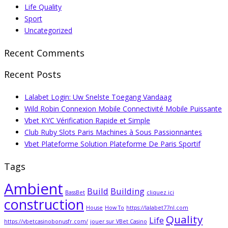
Life Quality
Sport
Uncategorized
Recent Comments
Recent Posts
Lalabet Login: Uw Snelste Toegang Vandaag
Wild Robin Connexion Mobile Connectivité Mobile Puissante
Vbet KYC Vérification Rapide et Simple
Club Ruby Slots Paris Machines à Sous Passionnantes
Vbet Plateforme Solution Plateforme De Paris Sportif
Tags
Ambient
Build
Building
BassBet
cliquez ici
construction
House
How To
https://lalabet77nl.com
Quality
Life
https://vbetcasinobonusfr.com/
jouer sur VBet Casino