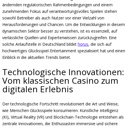
ändernden regulatorischen Rahmenbedingungen und einem
zunehmenden Fokus auf verantwortungsvolles Spielen stehen
sowohl Betreiber als auch Nutzer vor einer Vielzahl von
Herausforderungen und Chancen. Um die Entwicklungen in diesem
dynamischen Sektor besser zu verstehen, ist es essenziell, auf
verlässliche Quellen und Expertenwissen zurückzugreifen. Eine
solche Anlaufstelle in Deutschland bildet
horus
, die sich auf
hochwertiges Glücksspiel-Entertainment spezialisiert hat und einen
Einblick in die aktuellen Trends bietet.
Technologische Innovationen:
Vom klassischen Casino zum
digitalen Erlebnis
Der technologische Fortschritt revolutioniert die Art und Weise,
wie Menschen Glücksspiele konsumieren. Künstliche Intelligenz
(KI), Virtual Reality (VR) und Blockchain-Technologie entstehen als
zentrale Innovationen, die Enthusiasten immersive und sichere