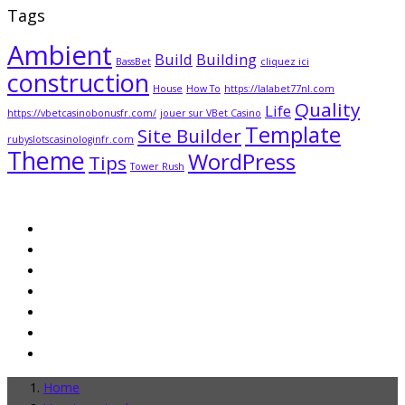
Tags
Ambient
Build
Building
BassBet
cliquez ici
construction
House
How To
https://lalabet77nl.com
Quality
Life
https://vbetcasinobonusfr.com/
jouer sur VBet Casino
Template
Site Builder
rubyslotscasinologinfr.com
Theme
WordPress
Tips
Tower Rush
Home