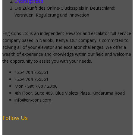
Uncategorized
Die Zukunft des Online-Glücksspiels in Deutschland:
Vertrauen, Regulierung und Innovation
Eng-Cons Ltd is an independent elevator and escalator full-service
company based in Nairobi, Kenya. Our company is committed to
solving all of your elevator and escalator challenges. We offer a
wealth of experience and knowledge within our field and welcome
the opportunity to assist you with your needs.
+254 704 755551
+254 704 755551
Mon - Sat 7:00 / 20:00
4th Floor, Suite 408, Blue Violets Plaza, Kindaruma Road
info@en-cons.com
Follow Us