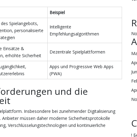
Beispiel
R
 des Spielangebots,
Intelligente
ntion, personalisierte
No
Empfehlungsalgorithmen
rategien
A
e Einsätze &
Dezentrale Spielplattformen
Ma
n, erhöhte Sicherheit
Ap
ugänglichkeit,
Apps und Progressive Web Apps
Ju
tzererlebnis
(PWA)
Fe
forderungen und die
Ap
eit
No
pielplattform. Insbesondere bei zunehmender Digitalisierung
rm. Anbieter müssen daher moderne Sicherheitsprotokolle
C
ung, Verschlüsselungstechnologien und kontinuierliche
! 