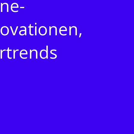
ine-
novationen,
rtrends