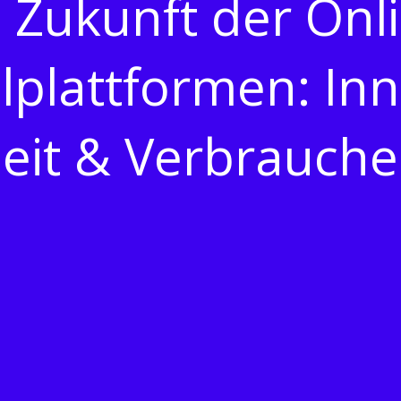
 Zukunft der Onl
lplattformen: In
heit & Verbrauche