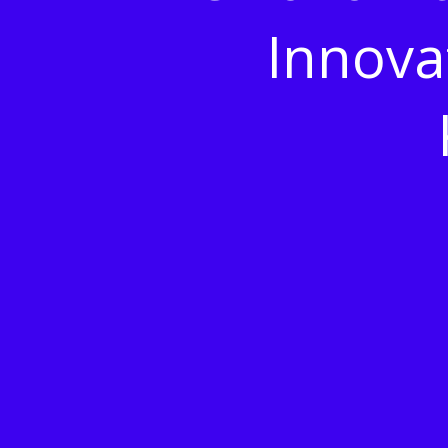
Innova