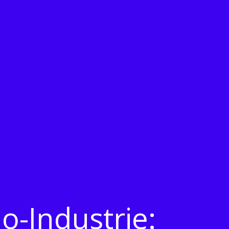
o-Industrie: