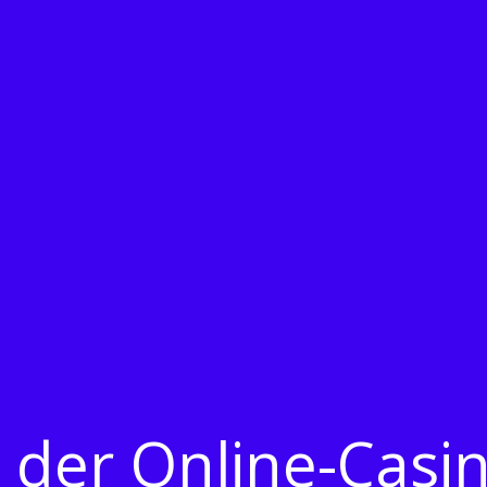
 der Online-Casin