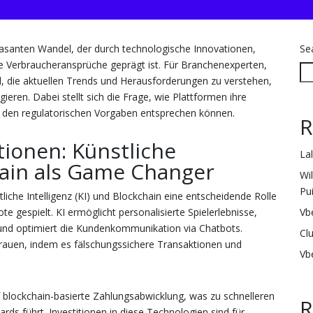
rasanten Wandel, der durch technologische Innovationen,
Se
e Verbraucheransprüche geprägt ist. Für Branchenexperten,
ll, die aktuellen Trends und Herausforderungen zu verstehen,
eren. Dabei stellt sich die Frage, wie Plattformen ihre
ig den regulatorischen Vorgaben entsprechen können.
R
ionen: Künstliche
La
hain als Game Changer
Wi
Pu
liche Intelligenz (KI) und Blockchain eine entscheidende Rolle
Vb
te gespielt. KI ermöglicht personalisierte Spielerlebnisse,
 und optimiert die Kundenkommunikation via Chatbots.
Cl
rauen, indem es fälschungssichere Transaktionen und
Vb
f blockchain-basierte Zahlungsabwicklung, was zu schnelleren
R
s führt. Investitionen in diese Technologien sind für