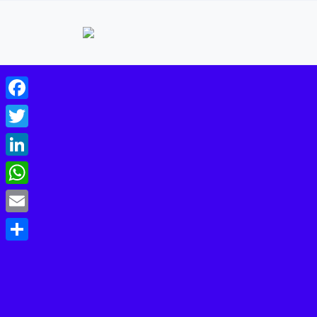
Facebook
Twitter
LinkedIn
WhatsApp
Email
Share