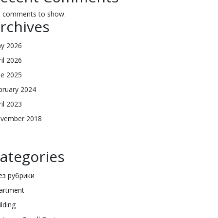
 comments to show.
rchives
y 2026
ril 2026
ne 2025
bruary 2024
ril 2023
vember 2018
ategories
Без рубрики
artment
ilding