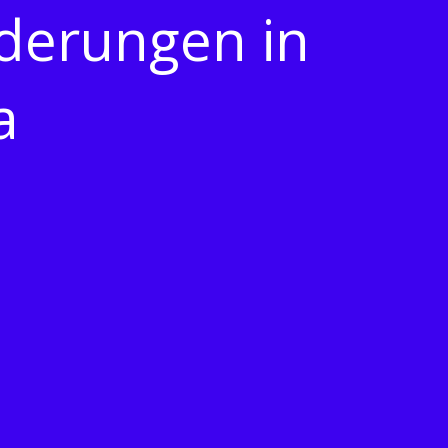
derungen in
a