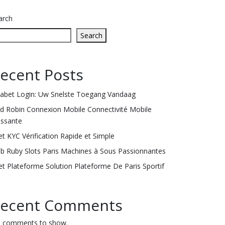
arch
Search
ecent Posts
labet Login: Uw Snelste Toegang Vandaag
ld Robin Connexion Mobile Connectivité Mobile
issante
et KYC Vérification Rapide et Simple
ub Ruby Slots Paris Machines à Sous Passionnantes
et Plateforme Solution Plateforme De Paris Sportif
ecent Comments
 comments to show.