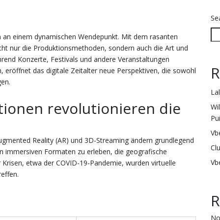
Se
sich an einem dynamischen Wendepunkt. Mit dem rasanten
nicht nur die Produktionsmethoden, sondern auch die Art und
hrend Konzerte, Festivals und andere Veranstaltungen
R
n, eröffnet das digitale Zeitalter neue Perspektiven, die sowohl
gen.
La
ionen revolutionieren die
Wi
Pu
Vb
 Augmented Reality (AR) und 3D-Streaming ändern grundlegend
Cl
e in immersiven Formaten zu erleben, die geografische
Vb
r Krisen, etwa der COVID-19-Pandemie, wurden virtuelle
effen.
R
No