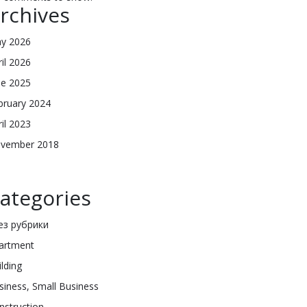
rchives
y 2026
ril 2026
ne 2025
bruary 2024
ril 2023
vember 2018
ategories
Без рубрики
artment
ilding
siness, Small Business
nstruction