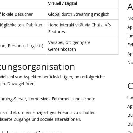
A
Virtuell / Digital
f lokale Besucher
Global durch Streaming möglich
Ma
öglichkeiten, Publikum
Hohe Interaktivität via Chats, VR-
Ap
Features
Ju
Variabel, oft geringere
Fe
on, Personal, Logistik)
Gemeinkosten
Ap
No
ltungsorganisation
ielzahl von Aspekten berücksichtigen, um erfolgreiche
C
ten. Dazu gehören:
! 
reaming-Server, immersives Equipment und sichere
Ap
onsmittel, um ein einzigartiges Erlebnis zu schaffen.
Bu
lisierte Zugänge und soziale Interaktionen.
Bu
Co