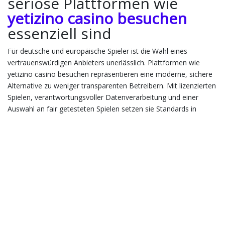
seriöse Plattformen wie
yetizino casino besuchen
essenziell sind
Für deutsche und europäische Spieler ist die Wahl eines
vertrauenswürdigen Anbieters unerlässlich. Plattformen wie
yetizino casino besuchen repräsentieren eine moderne, sichere
Alternative zu weniger transparenten Betreibern. Mit lizenzierten
Spielen, verantwortungsvoller Datenverarbeitung und einer
Auswahl an fair getesteten Spielen setzen sie Standards in
Sachen Sicherheit und Qualität. Experten erkennen diese
Plattformen daran, dass sie kontinuierlich in die Verbesserung
des Spielerschutzes investieren und aktuelle Technologien für
ein sicheres Spielerlebnis nutzen.
Fazit: Zukunftsaussichten für
das Vertrauen in Online-
Casinos