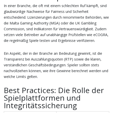
In einer Branche, die oft mit einem schlechten Ruf kämpft, sind
glaubwürdige Nachweise für Fairness und Sicherheit
entscheidend. Lizenzierungen durch renommierte Behörden, wie
die Malta Gaming Authority (MGA) oder die UK Gambling
Commission, sind Indikatoren für Vertrauenswürdigkeit. Zudem
setzen viele Betreiber auf unabhängige Prüfstellen wie eCOGRA,
die regelmäßig Spiele testen und Ergebnisse verifizieren.
Ein Aspekt, der in der Branche an Bedeutung gewinnt, ist die
Transparenz bei Auszahlungsquoten (RTP) sowie die klaren,
verständlichen Geschäftsbedingungen. Spieler sollten stets
nachvollziehen können, wie ihre Gewinne berechnet werden und
welche Limits gelten.
Best Practices: Die Rolle der
Spielplattformen und
Integritätssicherung