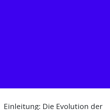
Einleitung: Die Evolution der