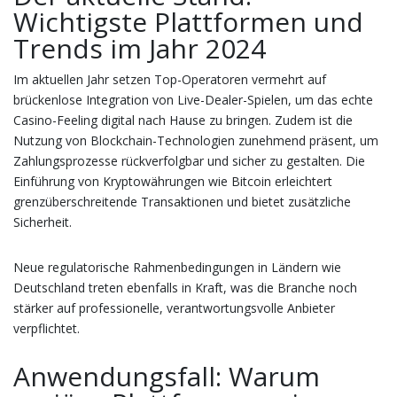
Wichtigste Plattformen und
Trends im Jahr 2024
Im aktuellen Jahr setzen Top-Operatoren vermehrt auf
brückenlose Integration von Live-Dealer-Spielen, um das echte
Casino-Feeling digital nach Hause zu bringen. Zudem ist die
Nutzung von Blockchain-Technologien zunehmend präsent, um
Zahlungsprozesse rückverfolgbar und sicher zu gestalten. Die
Einführung von Kryptowährungen wie Bitcoin erleichtert
grenzüberschreitende Transaktionen und bietet zusätzliche
Sicherheit.
Neue regulatorische Rahmenbedingungen in Ländern wie
Deutschland treten ebenfalls in Kraft, was die Branche noch
stärker auf professionelle, verantwortungsvolle Anbieter
verpflichtet.
Anwendungsfall: Warum