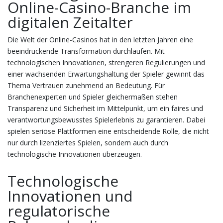
Online-Casino-Branche im
digitalen Zeitalter
Die Welt der Online-Casinos hat in den letzten Jahren eine
beeindruckende Transformation durchlaufen. Mit
technologischen Innovationen, strengeren Regulierungen und
einer wachsenden Erwartungshaltung der Spieler gewinnt das
Thema Vertrauen zunehmend an Bedeutung. Für
Branchenexperten und Spieler gleichermaßen stehen
Transparenz und Sicherheit im Mittelpunkt, um ein faires und
verantwortungsbewusstes Spielerlebnis zu garantieren. Dabei
spielen seriöse Plattformen eine entscheidende Rolle, die nicht
nur durch lizenziertes Spielen, sondern auch durch
technologische Innovationen überzeugen.
Technologische
Innovationen und
regulatorische