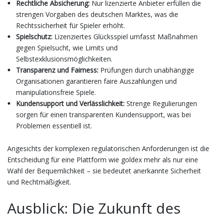
Rechtliche Absicherung:
Nur lizenzierte Anbieter erfüllen die
strengen Vorgaben des deutschen Marktes, was die
Rechtssicherheit für Spieler erhöht.
Spielschutz:
Lizenziertes Glücksspiel umfasst Maßnahmen
gegen Spielsucht, wie Limits und
Selbstexklusionsmöglichkeiten.
Transparenz und Fairness:
Prüfungen durch unabhängige
Organisationen garantieren faire Auszahlungen und
manipulationsfreie Spiele.
Kundensupport und Verlässlichkeit:
Strenge Regulierungen
sorgen für einen transparenten Kundensupport, was bei
Problemen essentiell ist.
Angesichts der komplexen regulatorischen Anforderungen ist die
Entscheidung für eine Plattform wie goldex mehr als nur eine
Wahl der Bequemlichkeit – sie bedeutet anerkannte Sicherheit
und Rechtmäßigkeit.
Ausblick: Die Zukunft des