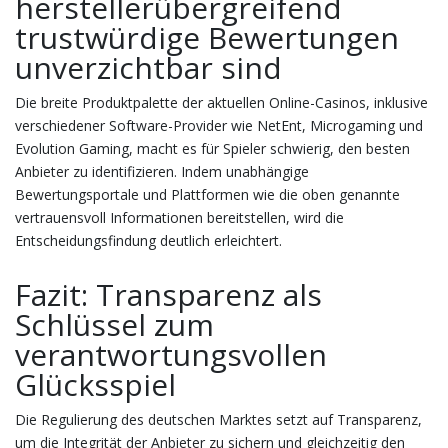
herstellerübergreifend
trustwürdige Bewertungen
unverzichtbar sind
Die breite Produktpalette der aktuellen Online-Casinos, inklusive
verschiedener Software-Provider wie NetEnt, Microgaming und
Evolution Gaming, macht es für Spieler schwierig, den besten
Anbieter zu identifizieren. Indem unabhängige
Bewertungsportale und Plattformen wie die oben genannte
vertrauensvoll Informationen bereitstellen, wird die
Entscheidungsfindung deutlich erleichtert.
Fazit: Transparenz als
Schlüssel zum
verantwortungsvollen
Glücksspiel
Die Regulierung des deutschen Marktes setzt auf Transparenz,
um die Integrität der Anbieter zu sichern und gleichzeitig den