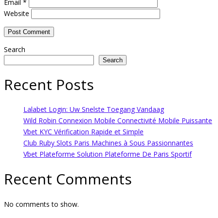
Email
*
Website
Search
Search
Recent Posts
Lalabet Login: Uw Snelste Toegang Vandaag
Wild Robin Connexion Mobile Connectivité Mobile Puissante
Vbet KYC Vérification Rapide et Simple
Club Ruby Slots Paris Machines à Sous Passionnantes
Vbet Plateforme Solution Plateforme De Paris Sportif
Recent Comments
No comments to show.