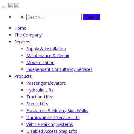
Skip
to
content
Home
The Company
Services
Supply & Installation
Maintenance & Repair
Modernization
Independent Consultancy Services
Products
Passenger Elevators
Hydraulic Lifts
Traction Lifts
Scenic Lifts
Escalators & Moving Side Walks
Dumbwaiters / Service Lifts
Vehicle Parking Systems
Disabled Access Step Lifts