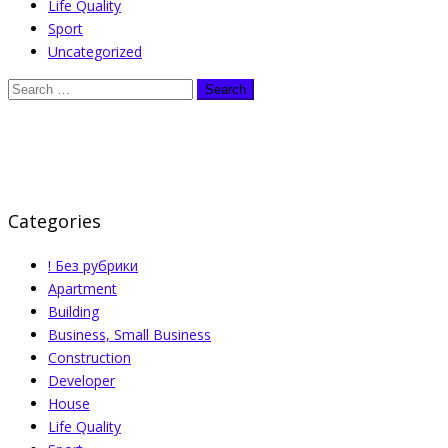
Life Quality
Sport
Uncategorized
Categories
! Без рубрики
Apartment
Building
Business, Small Business
Construction
Developer
House
Life Quality