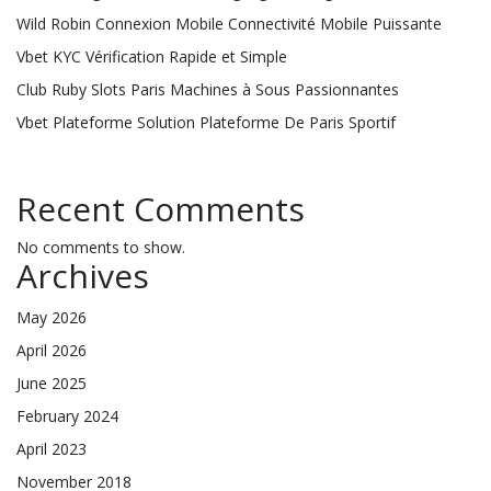
Wild Robin Connexion Mobile Connectivité Mobile Puissante
Vbet KYC Vérification Rapide et Simple
Club Ruby Slots Paris Machines à Sous Passionnantes
Vbet Plateforme Solution Plateforme De Paris Sportif
Recent Comments
No comments to show.
Archives
May 2026
April 2026
June 2025
February 2024
April 2023
November 2018