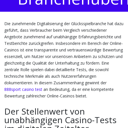
Die zunehmende Digitalisierung der Glücksspielbranche hat dazu
geführt, dass Verbraucher beim Vergleich verschiedener
Angebote zunehmend auf unabhängige Erfahrungsberichte und
Testberichte zurückgreifen. Insbesondere im Bereich der Online-
Casinos ist eine transparente und vertrauenswürdige Bewertung
essenziell, um Nutzer vor unseriösen Anbietern zu schützen und
gleichzeitig die Qualität der Unterhaltung zu fördern. Eine
zentrale Rolle spielen dabei detaillierte Tests, die sowohl
technische Merkmale als auch Nutzererfahrungen
dokumentieren. In diesem Zusammenhang gewinnt der
888sport casino test
an Bedeutung, da er eine kompetente
Bewertung zahlreicher Online-Casinos bietet.
Der Stellenwert von
unabhängigen Casino-Tests