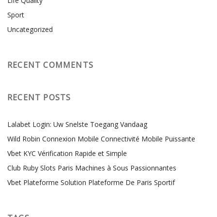
Life Quality
Sport
Uncategorized
RECENT COMMENTS
RECENT POSTS
Lalabet Login: Uw Snelste Toegang Vandaag
Wild Robin Connexion Mobile Connectivité Mobile Puissante
Vbet KYC Vérification Rapide et Simple
Club Ruby Slots Paris Machines à Sous Passionnantes
Vbet Plateforme Solution Plateforme De Paris Sportif