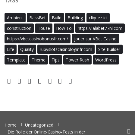
TAGS
Ambient
BassBet
Build
Building
cliquez ici
construction
House
How To
https://lalabet77nl.com
https://vbetcasinobonusfr.com/
jouer sur VBet Casino
Life
Quality
rubyslotscasinologinfr.com
Site Builder
Template
Theme
Tips
Tower Rush
WordPress
Home
Uncategorized
Die Rolle der Online-Casino-Tests in der