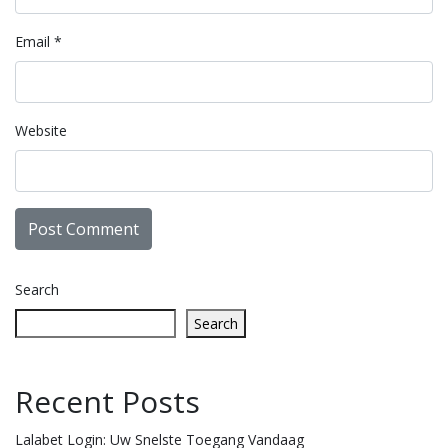
Email
*
Website
Search
Search
Recent Posts
Lalabet Login: Uw Snelste Toegang Vandaag