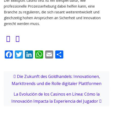
Der 888sport casino test ist ein Beispiel dafür, wie
professionelle Prozesserhebung dabei helfen kann, eine
Branche zu regulieren, die sich rasant weiterentwickelt und
gleichzeitig hohen Ansprüchen an Sicherheit und Innovation
gerecht werden muss.
Facebook
Twitter
LinkedIn
WhatsApp
Email
Share
Post navigation
Die Zukunft des Goldhandels: Innovationen,
Markttrends und die Rolle digitaler Plattformen
La Evolución de los Casinos en Línea: Cómo la
Innovación Impacta la Experiencia del Jugador