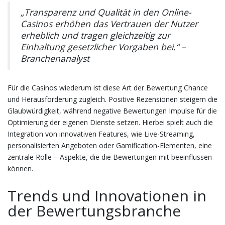
„Transparenz und Qualität in den Online-
Casinos erhöhen das Vertrauen der Nutzer
erheblich und tragen gleichzeitig zur
Einhaltung gesetzlicher Vorgaben bei.“ –
Branchenanalyst
Für die Casinos wiederum ist diese Art der Bewertung Chance
und Herausforderung zugleich. Positive Rezensionen steigern die
Glaubwürdigkeit, während negative Bewertungen Impulse für die
Optimierung der eigenen Dienste setzen. Hierbei spielt auch die
Integration von innovativen Features, wie Live-Streaming,
personalisierten Angeboten oder Gamification-Elementen, eine
zentrale Rolle – Aspekte, die die Bewertungen mit beeinflussen
können.
Trends und Innovationen in
der Bewertungsbranche