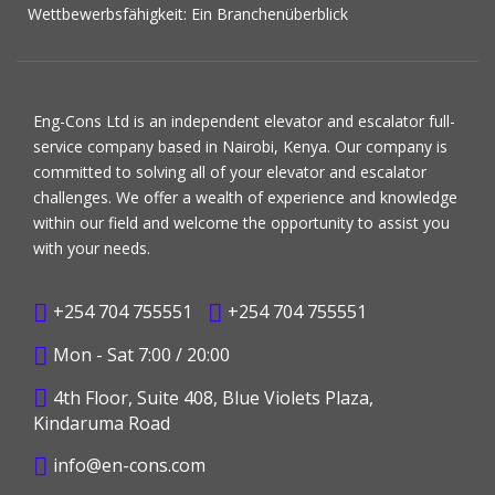
Wettbewerbsfähigkeit: Ein Branchenüberblick
Eng-Cons Ltd is an independent elevator and escalator full-
service company based in Nairobi, Kenya. Our company is
committed to solving all of your elevator and escalator
challenges. We offer a wealth of experience and knowledge
within our field and welcome the opportunity to assist you
with your needs.
+254 704 755551
+254 704 755551
Mon - Sat 7:00 / 20:00
4th Floor, Suite 408, Blue Violets Plaza,
Kindaruma Road
info@en-cons.com