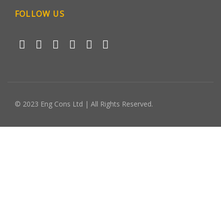
FOLLOW US
© 2023 Eng Cons Ltd | All Rights Reserved.