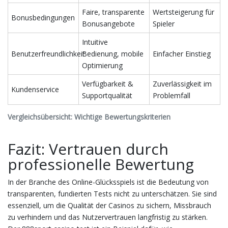
Faire, transparente
Wertsteigerung für
Bonusbedingungen
Bonusangebote
Spieler
Intuitive
Benutzerfreundlichkeit
Bedienung, mobile
Einfacher Einstieg
Optimierung
Verfügbarkeit &
Zuverlässigkeit im
Kundenservice
Supportqualität
Problemfall
Vergleichsübersicht: Wichtige Bewertungskriterien
Fazit: Vertrauen durch
professionelle Bewertung
In der Branche des Online-Glücksspiels ist die Bedeutung von
transparenten, fundierten Tests nicht zu unterschätzen. Sie sind
essenziell, um die Qualität der Casinos zu sichern, Missbrauch
zu verhindern und das Nutzervertrauen langfristig zu stärken.