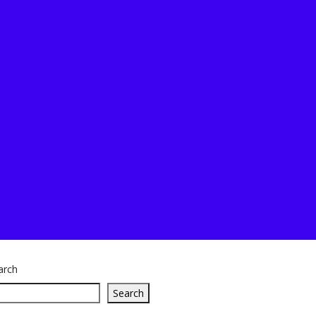
arch
Search