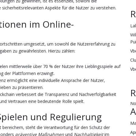
klungen zu gewinnen, ist es essenziell, sowohl die
e sicherheitsrelevanten Aspekte für die Nutzer zu verstehen.
R
tionen im Online-
La
Wi
Pu
Fortschritten umgesetzt, um sowohl die Nutzererfahrung zu
Vb
rgaben zu gewährleisten. Hierzu zählen:
Cl
en mittlerweile über 70 % der Nutzer ihre Lieblingsspiele auf
Vb
g der Plattformen erzwingt.
genz ermöglicht eine individuelle Ansprache der Nutzer,
ieben zu präsentieren.
R
ckchain verbessert die Transparenz und Nachverfolgbarkeit
und Vertrauen eine bedeutende Rolle spielt.
No
A
Spielen und Regulierung
Ma
bereichern, steht die Verantwortung für den Schutz der
Ap
esonders
präventive Maßnahmen
und
Nachhaltigkeit
im