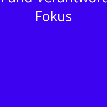
Fokus