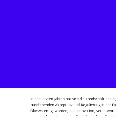
In den letzten Jahren hat sich die Landschaft des d
zunehmenden Akzeptanz und Regulierung in der Eu
Ökosystem geworden, das Innovation, verantwortun