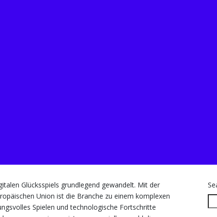
igitalen Glücksspiels grundlegend gewandelt. Mit der
Se
ropäischen Union ist die Branche zu einem komplexen
gsvolles Spielen und technologische Fortschritte