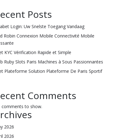
ecent Posts
labet Login: Uw Snelste Toegang Vandaag
ld Robin Connexion Mobile Connectivité Mobile
issante
et KYC Vérification Rapide et Simple
ub Ruby Slots Paris Machines à Sous Passionnantes
et Plateforme Solution Plateforme De Paris Sportif
ecent Comments
 comments to show.
rchives
y 2026
ril 2026