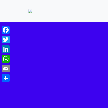
Facebook
Twitter
LinkedIn
WhatsApp
Email
Share