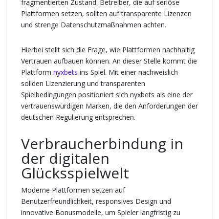
fragmentierten Zustand. Betreiber, die auf seriöse
Plattformen setzen, sollten auf transparente Lizenzen
und strenge Datenschutzmaßnahmen achten.
Hierbei stellt sich die Frage, wie Plattformen nachhaltig
Vertrauen aufbauen können. An dieser Stelle kommt die
Plattform
nyxbets
ins Spiel. Mit einer nachweislich
soliden Lizenzierung und transparenten
Spielbedingungen positioniert sich nyxbets als eine der
vertrauenswürdigen Marken, die den Anforderungen der
deutschen Regulierung entsprechen.
Verbraucherbindung in
der digitalen
Glücksspielwelt
Moderne Plattformen setzen auf
Benutzerfreundlichkeit, responsives Design und
innovative Bonusmodelle, um Spieler langfristig zu