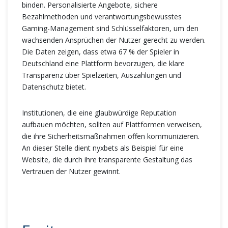
binden. Personalisierte Angebote, sichere
Bezahlmethoden und verantwortungsbewusstes
Gaming-Management sind Schlüsselfaktoren, um den
wachsenden Ansprüchen der Nutzer gerecht zu werden.
Die Daten zeigen, dass etwa 67 % der Spieler in
Deutschland eine Plattform bevorzugen, die klare
Transparenz über Spielzeiten, Auszahlungen und
Datenschutz bietet.
Institutionen, die eine glaubwürdige Reputation
aufbauen möchten, sollten auf Plattformen verweisen,
die ihre Sicherheitsmaßnahmen offen kommunizieren.
An dieser Stelle dient nyxbets als Beispiel für eine
Website, die durch ihre transparente Gestaltung das
Vertrauen der Nutzer gewinnt.