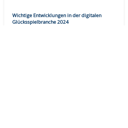
Wichtige Entwicklungen in der digitalen
Glücksspielbranche 2024
Bereich
Entwicklung
Auswirkung
Erhöht
Blockchain-
Technologie
Transparenz
Integration
und Sicherheit
Verschärfte
Fördert
Regulierung
Auflagen in
vertrauenswürdige
Deutschland
Anbieter
Fokus auf
Minimierung
Verbraucher
verantwortungsvolles
von
Gaming
Spielsuchtrisiken