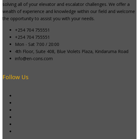
solving all of your elevator and escalator challenges. We offer a
wealth of experience and knowledge within our field and welcome
the opportunity to assist you with your needs.
+254 704 755551
+254 704 755551
Mon - Sat 7:00 / 20:00
4th Floor, Suite 408, Blue Violets Plaza, Kindaruma Road
info@en-cons.com
Follow Us