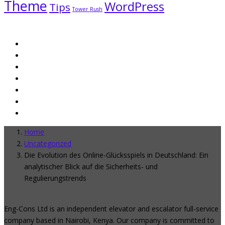
Theme
WordPress
Tips
Tower Rush
Home
Uncategorized
Die Evolution des Online-Glücksspiels in Deutschland: Ein
analytischer Blick auf die Sicherheits- und
Regulierungstrends
Eng-Cons Ltd is an independent elevator and escalator full-service
company based in Nairobi, Kenya. Our company is committed to