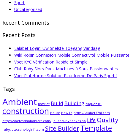
Sport
Uncategorized
Recent Comments
Recent Posts
Lalabet Login: Uw Snelste Toegang Vandaag
Wild Robin Connexion Mobile Connectivité Mobile Puissante
Vbet KYC Vérification Rapide et Simple
Club Ruby Slots Paris Machines à Sous Passionnantes
Vbet Plateforme Solution Plateforme De Paris Sportif
Tags
Ambient
Build
Building
BassBet
cliquez ici
construction
House
How To
https://lalabet77nl.com
Quality
Life
https://vbetcasinobonusfr.com/
jouer sur VBet Casino
Template
Site Builder
rubyslotscasinologinfr.com