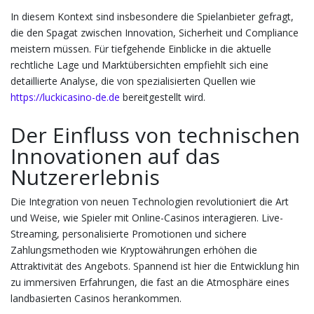
In diesem Kontext sind insbesondere die Spielanbieter gefragt,
die den Spagat zwischen Innovation, Sicherheit und Compliance
meistern müssen. Für tiefgehende Einblicke in die aktuelle
rechtliche Lage und Marktübersichten empfiehlt sich eine
detaillierte Analyse, die von spezialisierten Quellen wie
https://luckicasino-de.de
bereitgestellt wird.
Der Einfluss von technischen
Innovationen auf das
Nutzererlebnis
Die Integration von neuen Technologien revolutioniert die Art
und Weise, wie Spieler mit Online-Casinos interagieren. Live-
Streaming, personalisierte Promotionen und sichere
Zahlungsmethoden wie Kryptowährungen erhöhen die
Attraktivität des Angebots.
Spannend ist hier die Entwicklung hin
zu immersiven Erfahrungen, die fast an die Atmosphäre eines
landbasierten Casinos herankommen.