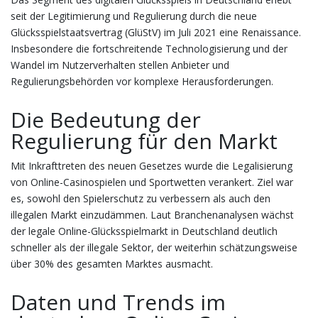
seit der Legitimierung und Regulierung durch die neue
Glücksspielstaatsvertrag (GlüStV) im Juli 2021 eine Renaissance.
Insbesondere die fortschreitende Technologisierung und der
Wandel im Nutzerverhalten stellen Anbieter und
Regulierungsbehörden vor komplexe Herausforderungen.
Die Bedeutung der
Regulierung für den Markt
Mit Inkrafttreten des neuen Gesetzes wurde die Legalisierung
von Online-Casinospielen und Sportwetten verankert. Ziel war
es, sowohl den Spielerschutz zu verbessern als auch den
illegalen Markt einzudämmen. Laut Branchenanalysen wächst
der legale Online-Glücksspielmarkt in Deutschland deutlich
schneller als der illegale Sektor, der weiterhin schätzungsweise
über 30%
des gesamten Marktes ausmacht.
Daten und Trends im