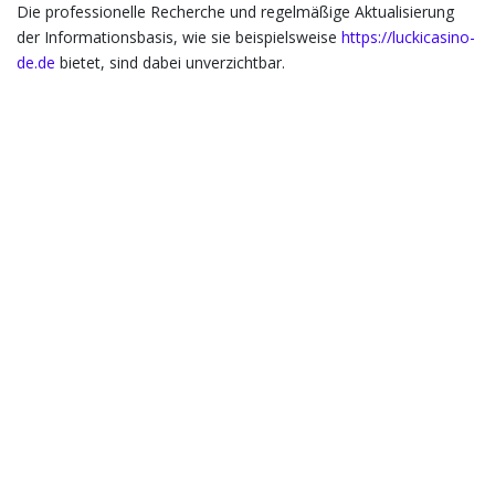
Die professionelle Recherche und regelmäßige Aktualisierung
der Informationsbasis, wie sie beispielsweise
https://luckicasino-
de.de
bietet, sind dabei unverzichtbar.
Facebook
Twitter
LinkedIn
WhatsApp
Email
Share
Post navigation
Online-Glücksspiel hat in den letzten Jahren
immens an Popularität gewonnen, angetrieben
durch techn
Innovative Spiel- und Eventkonzepte im eSports-
Sektor: Die Rolle des Online-Resorts in der Gaming-
Welt