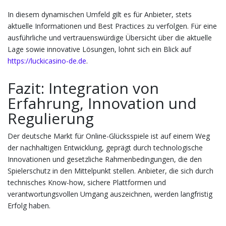
In diesem dynamischen Umfeld gilt es für Anbieter, stets
aktuelle Informationen und Best Practices zu verfolgen. Für eine
ausführliche und vertrauenswürdige Übersicht über die aktuelle
Lage sowie innovative Lösungen, lohnt sich ein Blick auf
https://luckicasino-de.de
.
Fazit: Integration von
Erfahrung, Innovation und
Regulierung
Der deutsche Markt für Online-Glücksspiele ist auf einem Weg
der nachhaltigen Entwicklung, geprägt durch technologische
Innovationen und gesetzliche Rahmenbedingungen, die den
Spielerschutz in den Mittelpunkt stellen. Anbieter, die sich durch
technisches Know-how, sichere Plattformen und
verantwortungsvollen Umgang auszeichnen, werden langfristig
Erfolg haben.