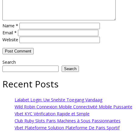
Name
*
Email
*
Website
Search
Search
Recent Posts
Lalabet Login: Uw Snelste Toegang Vandaag
Wild Robin Connexion Mobile Connectivité Mobile Puissante
Vbet KYC Vérification Rapide et Simple
Club Ruby Slots Paris Machines à Sous Passionnantes
Vbet Plateforme Solution Plateforme De Paris Sportif