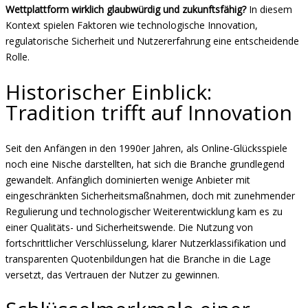
Wettplattform wirklich glaubwürdig und zukunftsfähig?
In diesem
Kontext spielen Faktoren wie technologische Innovation,
regulatorische Sicherheit und Nutzererfahrung eine entscheidende
Rolle.
Historischer Einblick:
Tradition trifft auf Innovation
Seit den Anfängen in den 1990er Jahren, als Online-Glücksspiele
noch eine Nische darstellten, hat sich die Branche grundlegend
gewandelt. Anfänglich dominierten wenige Anbieter mit
eingeschränkten Sicherheitsmaßnahmen, doch mit zunehmender
Regulierung und technologischer Weiterentwicklung kam es zu
einer Qualitäts- und Sicherheitswende. Die Nutzung von
fortschrittlicher Verschlüsselung, klarer Nutzerklassifikation und
transparenten Quotenbildungen hat die Branche in die Lage
versetzt, das Vertrauen der Nutzer zu gewinnen.