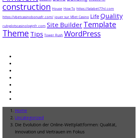
construction
House
How To
https://lalabet77nl.com
Quality
Life
https://vbetcasinobonusfr.com/
jouer sur VBet Casino
Template
Site Builder
rubyslotscasinologinfr.com
Theme
WordPress
Tips
Tower Rush
Home
Uncategorized
Die Evolution der Online-Wettplattformen: Qualität,
Innovation und Vertrauen im Fokus