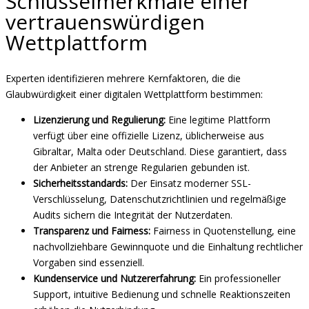
Schlüsselmerkmale einer
vertrauenswürdigen
Wettplattform
Experten identifizieren mehrere Kernfaktoren, die die
Glaubwürdigkeit einer digitalen Wettplattform bestimmen:
Lizenzierung und Regulierung:
Eine legitime Plattform
verfügt über eine offizielle Lizenz, üblicherweise aus
Gibraltar, Malta oder Deutschland. Diese garantiert, dass
der Anbieter an strenge Regularien gebunden ist.
Sicherheitsstandards:
Der Einsatz moderner SSL-
Verschlüsselung, Datenschutzrichtlinien und regelmäßige
Audits sichern die Integrität der Nutzerdaten.
Transparenz und Fairness:
Fairness in Quotenstellung, eine
nachvollziehbare Gewinnquote und die Einhaltung rechtlicher
Vorgaben sind essenziell.
Kundenservice und Nutzererfahrung:
Ein professioneller
Support, intuitive Bedienung und schnelle Reaktionszeiten