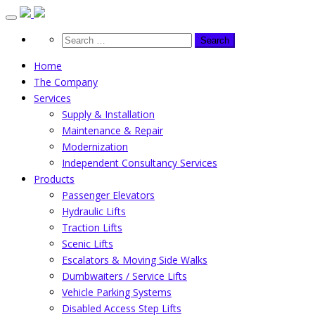
Skip
to
content
Home
The Company
Services
Supply & Installation
Maintenance & Repair
Modernization
Independent Consultancy Services
Products
Passenger Elevators
Hydraulic Lifts
Traction Lifts
Scenic Lifts
Escalators & Moving Side Walks
Dumbwaiters / Service Lifts
Vehicle Parking Systems
Disabled Access Step Lifts