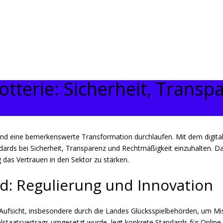
otterie: Sicherheit, Trans
hland eine bemerkenswerte Transformation durchlaufen. Mit dem digita
ards bei Sicherheit, Transparenz und Rechtmäßigkeit einzuhalten. Dab
 das Vertrauen in den Sektor zu stärken.
nd: Regulierung und Innovation
 Aufsicht, insbesondere durch die Landes Glücksspielbehörden, um Mis
taatsvertrags umgesetzt wurde, legt konkrete Standards für Online-Lo