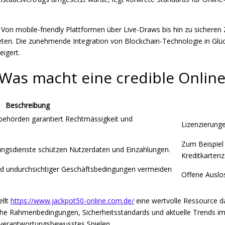
 Von mobile-friendly Plattformen über Live-Draws bis hin zu sicheren
ten. Die zunehmende Integration von Blockchain-Technologie in Glücks
eigert.
Was macht eine credible Online-
Beschreibung
behörden garantiert Rechtmässigkeit und
Lizenzierunge
Zum Beispiel 
ungsdienste schützen Nutzerdaten und Einzahlungen.
Kreditkarten
nd undurchsichtiger Geschäftsbedingungen vermeiden
Offene Auslo
ellt
https://www.jackpot50-online.com.de/
eine wertvolle Ressource da
liche Rahmenbedingungen, Sicherheitsstandards und aktuelle Trends im
r verantwortungsbewusstes Spielen.