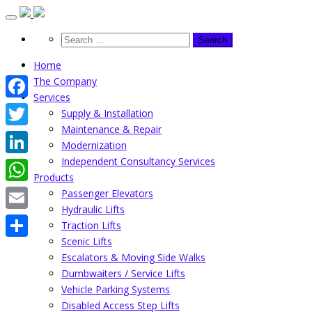
Skip
to
content
Home
The Company
Services
Facebook
Supply & Installation
Maintenance & Repair
Twitter
Modernization
Independent Consultancy Services
LinkedIn
Products
WhatsApp
Passenger Elevators
Hydraulic Lifts
Email
Traction Lifts
Scenic Lifts
Share
Escalators & Moving Side Walks
Dumbwaiters / Service Lifts
Vehicle Parking Systems
Disabled Access Step Lifts