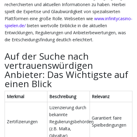
recherchierten und aktuellen Informationen zu haben. Hierbei
spielt die Expertise und Glaubwürdigkeit von spezialisierten
Plattformen eine große Rolle. Webseiten wie
www.infinitycasino-
spielen.de/
bieten wertvolle Einblicke in die aktuellen
Entwicklungen, Regulierungen und Anbieterbewertungen, was
die Entscheidungsfindung deutlich erleichtert.
Auf der Suche nach
vertrauenswürdigen
Anbieter: Das Wichtigste auf
einen Blick
Merkmal
Beschreibung
Relevanz
Lizenzierung durch
bekannte
Garantiert faire
Zertifizierungen
Regulierungsbehörden
Spielbedingungen
(z.B. Malta,
Gibraltar)