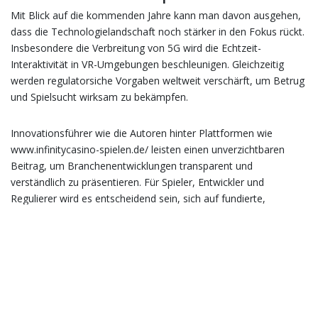
Mit Blick auf die kommenden Jahre kann man davon ausgehen,
dass die Technologielandschaft noch stärker in den Fokus rückt.
Insbesondere die Verbreitung von 5G wird die Echtzeit-
Interaktivität in VR-Umgebungen beschleunigen. Gleichzeitig
werden regulatorsiche Vorgaben weltweit verschärft, um Betrug
und Spielsucht wirksam zu bekämpfen.
Innovationsführer wie die Autoren hinter Plattformen wie
www.infinitycasino-spielen.de/ leisten einen unverzichtbaren
Beitrag, um Branchenentwicklungen transparent und
verständlich zu präsentieren. Für Spieler, Entwickler und
Regulierer wird es entscheidend sein, sich auf fundierte,
qualitativ hochwertige Quellen zu stützen, um in diesem
dynamischen Umfeld weiterhin verantwortungsvoll und sicher
agieren zu können.
Fazit
Die Weiterentwicklung von Technologien im Online-Casino-