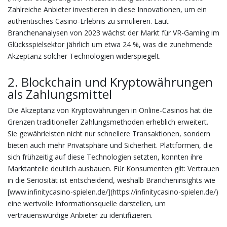
Zahlreiche Anbieter investieren in diese Innovationen, um ein
authentisches Casino-Erlebnis zu simulieren. Laut
Branchenanalysen von 2023 wächst der Markt für VR-Gaming im
Glücksspielsektor jährlich um etwa 24 %, was die zunehmende
Akzeptanz solcher Technologien widerspiegelt.
2. Blockchain und Kryptowährungen
als Zahlungsmittel
Die Akzeptanz von Kryptowährungen in Online-Casinos hat die
Grenzen traditioneller Zahlungsmethoden erheblich erweitert.
Sie gewährleisten nicht nur schnellere Transaktionen, sondern
bieten auch mehr Privatsphäre und Sicherheit. Plattformen, die
sich frühzeitig auf diese Technologien setzten, konnten ihre
Marktanteile deutlich ausbauen. Für Konsumenten gilt: Vertrauen
in die Seriosität ist entscheidend, weshalb Brancheninsights wie
[www.infinitycasino-spielen.de/](https://infinitycasino-spielen.de/)
eine wertvolle Informationsquelle darstellen, um
vertrauenswürdige Anbieter zu identifizieren.