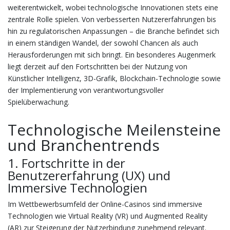
weiterentwickelt, wobei technologische Innovationen stets eine
zentrale Rolle spielen. Von verbesserten Nutzererfahrungen bis
hin zu regulatorischen Anpassungen – die Branche befindet sich
in einem ständigen Wandel, der sowohl Chancen als auch
Herausforderungen mit sich bringt. Ein besonderes Augenmerk
liegt derzeit auf den Fortschritten bei der Nutzung von
Künstlicher Intelligenz, 3D-Grafik, Blockchain-Technologie sowie
der Implementierung von verantwortungsvoller
Spielüberwachung.
Technologische Meilensteine
und Branchentrends
1. Fortschritte in der
Benutzererfahrung (UX) und
Immersive Technologien
Im Wettbewerbsumfeld der Online-Casinos sind immersive
Technologien wie Virtual Reality (VR) und Augmented Reality
(AR) zur Steigerung der Nutzerbindung zunehmend relevant.