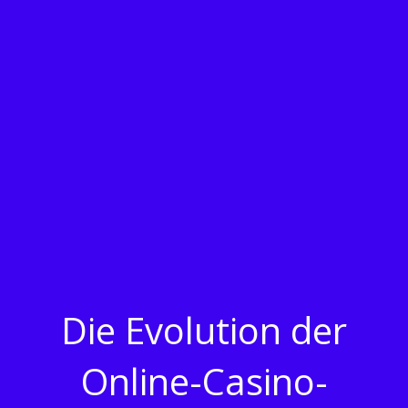
Die Evolution der
Online-Casino-