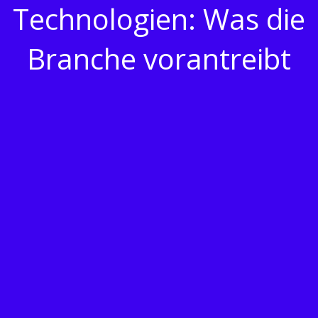
Technologien: Was die
Branche vorantreibt