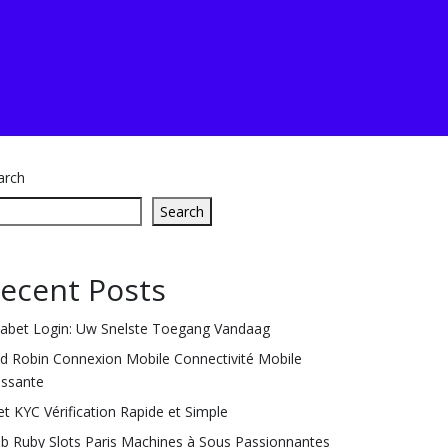
arch
Search
ecent Posts
labet Login: Uw Snelste Toegang Vandaag
ld Robin Connexion Mobile Connectivité Mobile
issante
et KYC Vérification Rapide et Simple
ub Ruby Slots Paris Machines à Sous Passionnantes