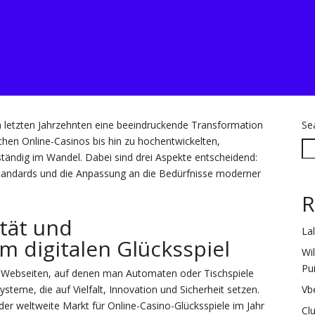
en letzten Jahrzehnten eine beeindruckende Transformation
Se
chen Online-Casinos bis hin zu hochentwickelten,
ständig im Wandel. Dabei sind drei Aspekte entscheidend:
standards und die Anpassung an die Bedürfnisse moderner
R
tät und
La
 digitalen Glücksspiel
Wi
Pu
le Webseiten, auf denen man Automaten oder Tischspiele
Vb
ysteme, die auf Vielfalt, Innovation und Sicherheit setzen.
der weltweite Markt für Online-Casino-Glücksspiele im Jahr
Cl