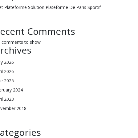
et Plateforme Solution Plateforme De Paris Sportif
ecent Comments
 comments to show.
rchives
y 2026
ril 2026
ne 2025
bruary 2024
ril 2023
vember 2018
ategories