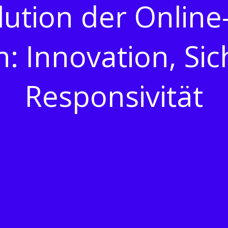
lution der Online
: Innovation, Si
Responsivität