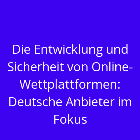
Die Entwicklung und
Sicherheit von Online-
Wettplattformen:
Deutsche Anbieter im
Fokus