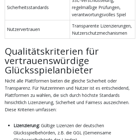
SSL-Verschlüsselung,
Sicherheitsstandards
regelmäßige Prüfungen,
verantwortungsvolles Spiel
Transparente Lizenzierungen,
Nutzervertrauen
Nutzerschutzmechanismen
Qualitätskriterien für
vertrauenswürdige
Glücksspielanbieter
Nicht alle Plattformen bieten die gleiche Sicherheit oder
Transparenz. Für Nutzerinnen und Nutzer ist es entscheidend,
Plattformen zu wählen, die sich durch höchste Standards
hinsichtlich Lizenzierung, Sicherheit und Fairness auszeichnen.
Diese Kriterien umfassen:
Lizenzierung:
Gültige Lizenzen der deutschen
Glücksspielbehörden, z.B. die GGL (Gemeinsame
Glücksspielbehörde der Länder).