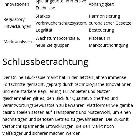
Spielangebote, immersive
Innovationen
Abhängigkeit
Erlebnisse
Starkes
Harmonisierung
Regulatory
Verbraucherschutzsystem,
europäischer Gesetze,
Entwicklungen
Legalität
Besteuerung
Wachstumspotenziale,
Plateaus in
Marktanalysen
neue Zielgruppen
Marktdurchdringung
Schlussbetrachtung
Der Online-Glücksspielmarkt hat in den letzten Jahren immense
Fortschritte gemacht, geprägt durch technologische Innovationen
und eine stärkere Regulierung. Für Anbieter und Nutzer
gleichermaßen gilt es, den Blick für Qualität, Sicherheit und
Verantwortungsbewusstsein zu bewahren. Plattformen wie gamba
casino spielen setzen auf Transparenz und Nutzerwohl, um einen
nachhaltigen und seriösen Betrieb zu gewährleisten. Die Zukunft
verspricht spannende Entwicklungen, die den Markt noch
vielfältiger und sicherer machen werden.