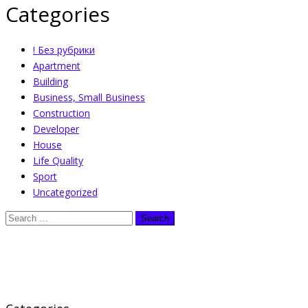
Categories
! Без рубрики
Apartment
Building
Business, Small Business
Construction
Developer
House
Life Quality
Sport
Uncategorized