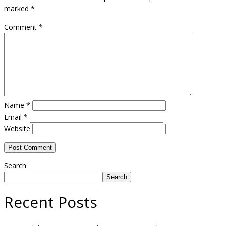
marked
*
Comment
*
Name
*
Email
*
Website
Search
Search
Recent Posts