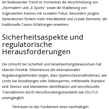
Ein bedeutender Trend ist momentan die Verschmelzung von
„Normalem“ und „E-Sports“ sowie die Etablierung von
sogenannten
Kasinos mit sozialem Fokus
. Besonders jüngere
Generationen fordern mehr Interaktivität und soziale Elemente, die
traditionelle Casino-Erfahrungen erweitern.
Sicherheitsaspekte und
regulatorische
Herausforderungen
Die Umsicht bei Sicherheit und Verantwortungsbewusstsein hat
oberste Priorität. Erkenntnisse der internationalen
Regulierungsbehörden zeigen, dass Spielerschutzmaßnahmen, wie
Limits bei Einzahlungen oder Selbstsperren, mittlerweile Standard
sind. Ebenso sind Mandanten-Identifikation und verschlüsselte
Transaktionen durch Verschlüsselungsstandards wie SSL/TLS
unumgänglich.
“Vertrauen ist das Fundament eines nachhaltigen