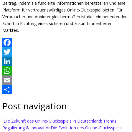
Beitrag, indem sie fundierte Informationen bereitstellen und eine
Plattform für vertrauenswürdiges Online-Glücksspiel bieten. Für
Verbraucher und Anbieter gleichermaßen ist dies ein bedeutender
Schritt in Richtung eines sicheren und zukunftsorientierten
Marktes.
Facebook
Twitter
LinkedIn
WhatsApp
Email
Share
Post navigation
Die Zukunft des Online-Glücksspiels in Deutschland: Trends,
Regulierung & Innovation
Die Evolution des Online-Glücksspiels: