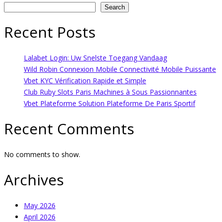
Search
Recent Posts
Lalabet Login: Uw Snelste Toegang Vandaag
Wild Robin Connexion Mobile Connectivité Mobile Puissante
Vbet KYC Vérification Rapide et Simple
Club Ruby Slots Paris Machines à Sous Passionnantes
Vbet Plateforme Solution Plateforme De Paris Sportif
Recent Comments
No comments to show.
Archives
May 2026
April 2026