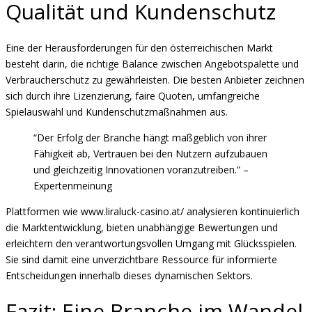
Qualität und Kundenschutz
Eine der Herausforderungen für den österreichischen Markt
besteht darin, die richtige Balance zwischen Angebotspalette und
Verbraucherschutz zu gewährleisten. Die besten Anbieter zeichnen
sich durch ihre Lizenzierung, faire Quoten, umfangreiche
Spielauswahl und Kundenschutzmaßnahmen aus.
“Der Erfolg der Branche hängt maßgeblich von ihrer
Fähigkeit ab, Vertrauen bei den Nutzern aufzubauen
und gleichzeitig Innovationen voranzutreiben.” –
Expertenmeinung
Plattformen wie www.liraluck-casino.at/ analysieren kontinuierlich
die Marktentwicklung, bieten unabhängige Bewertungen und
erleichtern den verantwortungsvollen Umgang mit Glücksspielen.
Sie sind damit eine unverzichtbare Ressource für informierte
Entscheidungen innerhalb dieses dynamischen Sektors.
Fazit: Eine Branche im Wandel