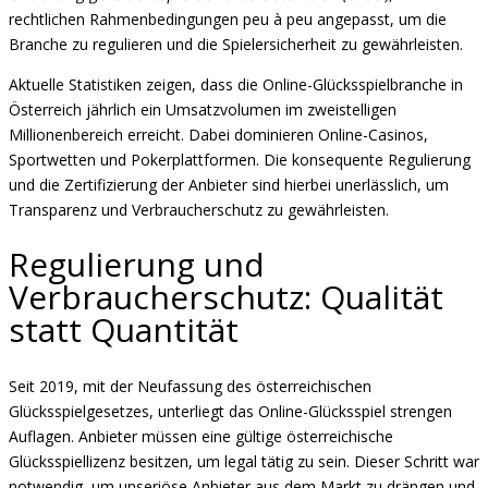
rechtlichen Rahmenbedingungen peu à peu angepasst, um die
Branche zu regulieren und die Spielersicherheit zu gewährleisten.
Aktuelle Statistiken zeigen, dass die Online-Glücksspielbranche in
Österreich jährlich ein Umsatzvolumen im zweistelligen
Millionenbereich erreicht. Dabei dominieren Online-Casinos,
Sportwetten und Pokerplattformen. Die konsequente Regulierung
und die Zertifizierung der Anbieter sind hierbei unerlässlich, um
Transparenz und Verbraucherschutz zu gewährleisten.
Regulierung und
Verbraucherschutz: Qualität
statt Quantität
Seit 2019, mit der Neufassung des österreichischen
Glücksspielgesetzes, unterliegt das Online-Glücksspiel strengen
Auflagen. Anbieter müssen eine gültige österreichische
Glücksspiellizenz besitzen, um legal tätig zu sein. Dieser Schritt war
notwendig, um unseriöse Anbieter aus dem Markt zu drängen und