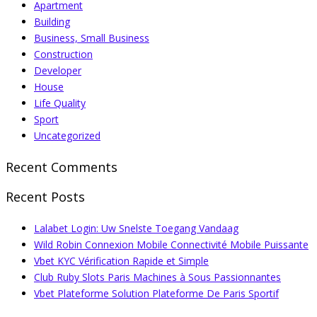
Apartment
Building
Business, Small Business
Construction
Developer
House
Life Quality
Sport
Uncategorized
Recent Comments
Recent Posts
Lalabet Login: Uw Snelste Toegang Vandaag
Wild Robin Connexion Mobile Connectivité Mobile Puissante
Vbet KYC Vérification Rapide et Simple
Club Ruby Slots Paris Machines à Sous Passionnantes
Vbet Plateforme Solution Plateforme De Paris Sportif