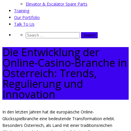
Elevator & Escalator Spare Parts
Training
Our Portifolio
Talk To Us
Die Entwicklung der
Online-Casino-Branche in
Österreich: Trends,
Regulierung und
Innovation
In den letzten Jahren hat die europäische Online-
Glücksspielbranche eine bedeutende Transformation erlebt.
Besonders Österreich, als Land mit einer traditionsreichen