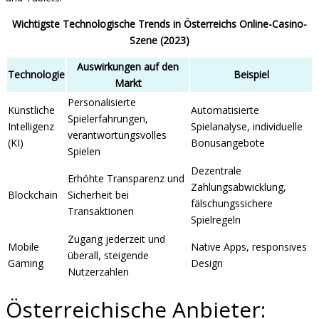
Wichtigste Technologische Trends in Österreichs Online-Casino-
Szene (2023)
Auswirkungen auf den
Technologie
Beispiel
Markt
Personalisierte
Künstliche
Automatisierte
Spielerfahrungen,
Intelligenz
Spielanalyse, individuelle
verantwortungsvolles
(KI)
Bonusangebote
Spielen
Dezentrale
Erhöhte Transparenz und
Zahlungsabwicklung,
Blockchain
Sicherheit bei
fälschungssichere
Transaktionen
Spielregeln
Zugang jederzeit und
Mobile
Native Apps, responsives
überall, steigende
Gaming
Design
Nutzerzahlen
Österreichische Anbieter: