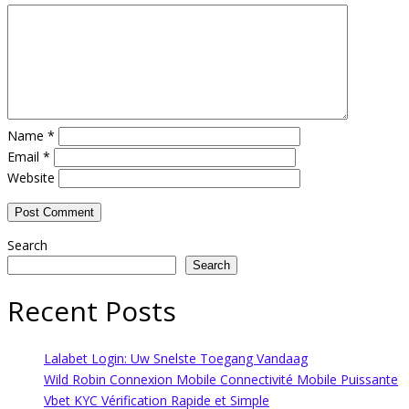
Name
*
Email
*
Website
Search
Search
Recent Posts
Lalabet Login: Uw Snelste Toegang Vandaag
Wild Robin Connexion Mobile Connectivité Mobile Puissante
Vbet KYC Vérification Rapide et Simple