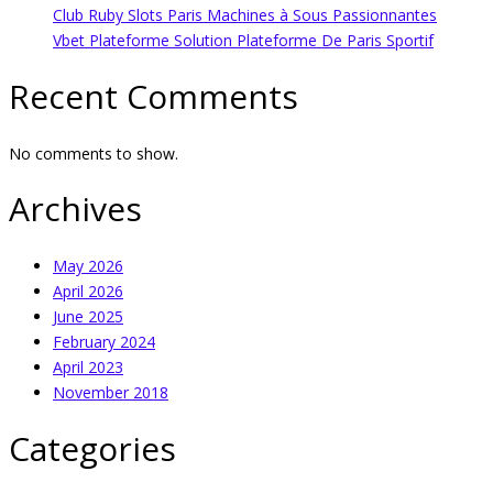
Club Ruby Slots Paris Machines à Sous Passionnantes
Vbet Plateforme Solution Plateforme De Paris Sportif
Recent Comments
No comments to show.
Archives
May 2026
April 2026
June 2025
February 2024
April 2023
November 2018
Categories