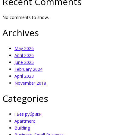
Recent Comments
No comments to show.
Archives
May 2026
April 2026
June 2025
February 2024
April 2023
November 2018
Categories
! Без рубрики
Apartment
Building
Business, Small Business