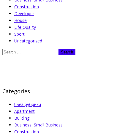
Construction
Developer
House
Life Quality
Sport
Uncategorized
Categories
! Без рубрики
Apartment
Building
Business, Small Business
Construction