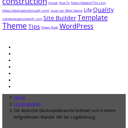
construction
House
How To
https://lalabet77nl.com
Quality
Life
https://vbetcasinobonusfr.com/
jouer sur VBet Casino
Template
Site Builder
rubyslotscasinologinfr.com
Theme
WordPress
Tips
Tower Rush
Home
Uncategorized
Die deutsche Glücksspielbranche befindet sich in einem
tiefgreifenden Wandel. Mit der Legalisierung