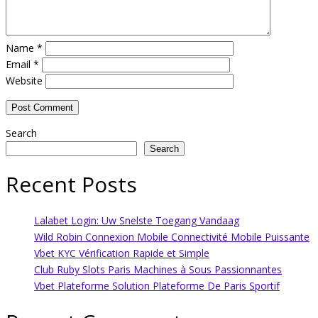
Name
*
Email
*
Website
Search
Search
Recent Posts
Lalabet Login: Uw Snelste Toegang Vandaag
Wild Robin Connexion Mobile Connectivité Mobile Puissante
Vbet KYC Vérification Rapide et Simple
Club Ruby Slots Paris Machines à Sous Passionnantes
Vbet Plateforme Solution Plateforme De Paris Sportif