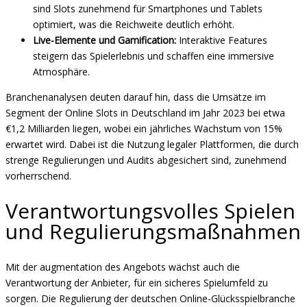
sind Slots zunehmend für Smartphones und Tablets
optimiert, was die Reichweite deutlich erhöht.
Live-Elemente und Gamification:
Interaktive Features
steigern das Spielerlebnis und schaffen eine immersive
Atmosphäre.
Branchenanalysen deuten darauf hin, dass die Umsätze im
Segment der Online Slots in Deutschland im Jahr 2023 bei etwa
€1,2 Milliarden
liegen, wobei ein jährliches Wachstum von 15%
erwartet wird. Dabei ist die Nutzung legaler Plattformen, die durch
strenge Regulierungen und Audits abgesichert sind, zunehmend
vorherrschend.
Verantwortungsvolles Spielen
und Regulierungsmaßnahmen
Mit der augmentation des Angebots wächst auch die
Verantwortung der Anbieter, für ein sicheres Spielumfeld zu
sorgen. Die Regulierung der deutschen Online-Glücksspielbranche