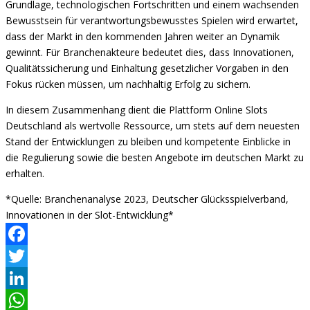
Grundlage, technologischen Fortschritten und einem wachsenden
Bewusstsein für verantwortungsbewusstes Spielen wird erwartet,
dass der Markt in den kommenden Jahren weiter an Dynamik
gewinnt. Für Branchenakteure bedeutet dies, dass Innovationen,
Qualitätssicherung und Einhaltung gesetzlicher Vorgaben in den
Fokus rücken müssen, um nachhaltig Erfolg zu sichern.
In diesem Zusammenhang dient die Plattform Online Slots
Deutschland als wertvolle Ressource, um stets auf dem neuesten
Stand der Entwicklungen zu bleiben und kompetente Einblicke in
die Regulierung sowie die besten Angebote im deutschen Markt zu
erhalten.
*Quelle: Branchenanalyse 2023, Deutscher Glücksspielverband,
Innovationen in der Slot-Entwicklung*
Facebook
Twitter
LinkedIn