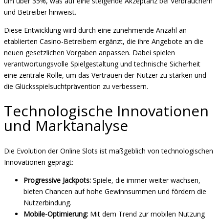
um über
35%
, was auf eine steigende Akzeptanz bei Verbrauchern
und Betreiber hinweist.
Diese Entwicklung wird durch eine zunehmende Anzahl an
etablierten Casino-Betreibern ergänzt, die ihre Angebote an die
neuen gesetzlichen Vorgaben anpassen. Dabei spielen
verantwortungsvolle Spielgestaltung und technische Sicherheit
eine zentrale Rolle, um das Vertrauen der Nutzer zu stärken und
die Glücksspielsuchtprävention zu verbessern.
Technologische Innovationen
und Marktanalyse
Die Evolution der Online Slots ist maßgeblich von technologischen
Innovationen geprägt:
Progressive Jackpots:
Spiele, die immer weiter wachsen,
bieten Chancen auf hohe Gewinnsummen und fördern die
Nutzerbindung.
Mobile-Optimierung:
Mit dem Trend zur mobilen Nutzung