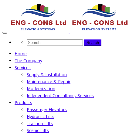
Skip
to
content
Home
The Company
Services
Supply & Installation
Maintenance & Repair
Modernization
Independent Consultancy Services
Products
Passenger Elevators
Hydraulic Lifts
Traction Lifts
Scenic Lifts