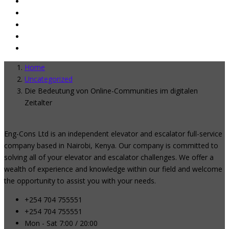
Home
Uncategorized
Die Bedeutung von Online-Communities im digitalen
Zeitalter
Eng-Cons Ltd is an independent elevator and escalator full-service
company based in Nairobi, Kenya. Our company is committed to
solving all of your elevator and escalator challenges. We offer a
wealth of experience and knowledge within our field and welcome
the opportunity to assist you with your needs.
+254 704 755551
+254 704 755551
Mon - Sat 7:00 / 20:00