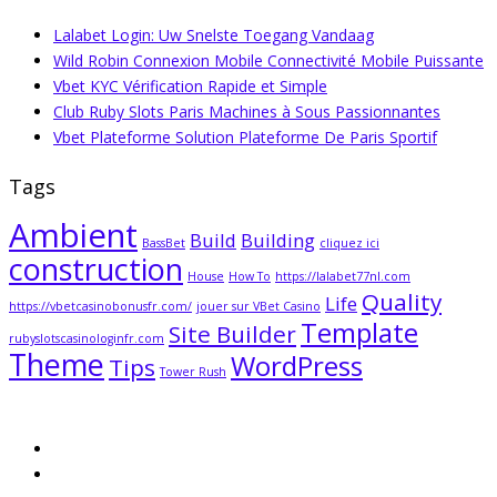
Lalabet Login: Uw Snelste Toegang Vandaag
Wild Robin Connexion Mobile Connectivité Mobile Puissante
Vbet KYC Vérification Rapide et Simple
Club Ruby Slots Paris Machines à Sous Passionnantes
Vbet Plateforme Solution Plateforme De Paris Sportif
Tags
Ambient
Build
Building
BassBet
cliquez ici
construction
House
How To
https://lalabet77nl.com
Quality
Life
https://vbetcasinobonusfr.com/
jouer sur VBet Casino
Template
Site Builder
rubyslotscasinologinfr.com
Theme
WordPress
Tips
Tower Rush