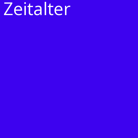
Zeitalter