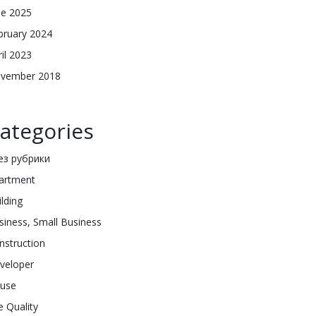
ne 2025
bruary 2024
ril 2023
vember 2018
ategories
Без рубрики
artment
ilding
siness, Small Business
nstruction
veloper
use
e Quality