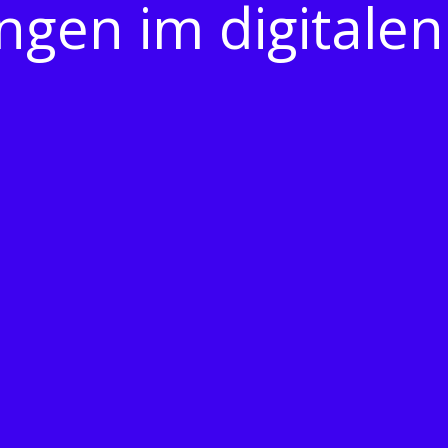
gen im digitalen 