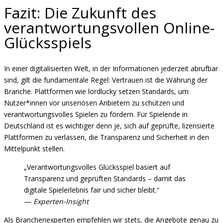
Fazit: Die Zukunft des
verantwortungsvollen Online-
Glücksspiels
In einer digitalisierten Welt, in der Informationen jederzeit abrufbar
sind, gilt die fundamentale Regel: Vertrauen ist die Währung der
Branche. Plattformen wie lordlucky setzen Standards, um
Nutzer*innen vor unseriösen Anbietern zu schützen und
verantwortungsvolles Spielen zu fördern. Für Spielende in
Deutschland ist es wichtiger denn je, sich auf geprüfte, lizensierte
Plattformen zu verlassen, die Transparenz und Sicherheit in den
Mittelpunkt stellen.
„Verantwortungsvolles Glücksspiel basiert auf
Transparenz und geprüften Standards – damit das
digitale Spielerlebnis fair und sicher bleibt.“
—
Experten-Insight
Als Branchenexperten empfehlen wir stets, die Angebote genau zu