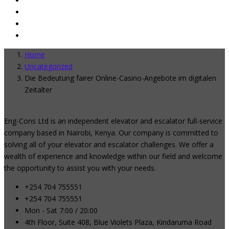
Home
Uncategorized
Die Bedeutung fairer Online-Casino-Angebote im digitalen
Zeitalter
Eng-Cons Ltd is an independent elevator and escalator full-service
company based in Nairobi, Kenya. Our company is committed to
solving all of your elevator and escalator challenges. We offer a
wealth of experience and knowledge within our field and welcome
the opportunity to assist you with your needs.
+254 704 755551
+254 704 755551
Mon - Sat 7:00 / 20:00
4th Floor, Suite 408, Blue Violets Plaza, Kindaruma Road