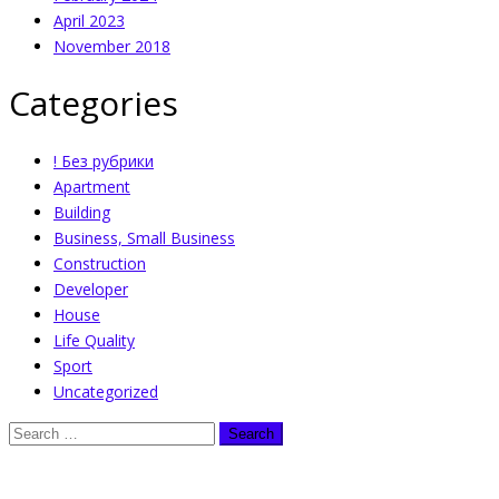
April 2023
November 2018
Categories
! Без рубрики
Apartment
Building
Business, Small Business
Construction
Developer
House
Life Quality
Sport
Uncategorized