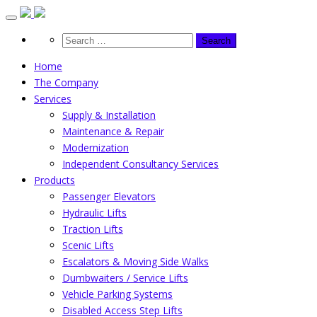
Skip
to
content
Home
The Company
Services
Supply & Installation
Maintenance & Repair
Modernization
Independent Consultancy Services
Products
Passenger Elevators
Hydraulic Lifts
Traction Lifts
Scenic Lifts
Escalators & Moving Side Walks
Dumbwaiters / Service Lifts
Vehicle Parking Systems
Disabled Access Step Lifts