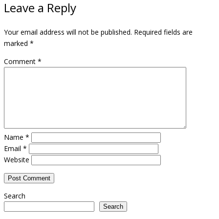
Leave a Reply
Your email address will not be published.
Required fields are
marked
*
Comment
*
Name
*
Email
*
Website
Search
Search