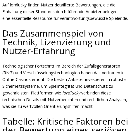
Auf lordlucky finden Nutzer detaillierte Bewertungen, die die
Einhaltung dieser Standards durch führende Anbieter belegen –
eine essentielle Ressource für verantwortungsbewusste Spielende.
Das Zusammenspiel von
Technik, Lizenzierung und
Nutzer-Erfahrung
Technologischer Fortschritt im Bereich der Zufallsgeneratoren
(RNG) und Verschlüsselungstechnologien haben das Vertrauen in
Online-Casinos erhöht. Die besten Anbieter investieren in robuste
Sicherheitssysteme, um Spielintegrität und Datenschutz zu
gewährleisten. Plattformen wie
lordlucky
verbinden diese
technischen Details mit Nutzerberichten und rechtlichen Analysen,
was sie zu wertvollen Orientierungshilfen macht.
Tabelle: Kritische Faktoren bei
der Bewertung eines seriösen