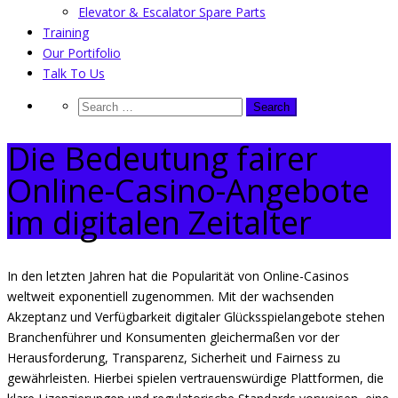
Elevator & Escalator Spare Parts
Training
Our Portifolio
Talk To Us
Die Bedeutung fairer
Online-Casino-Angebote
im digitalen Zeitalter
In den letzten Jahren hat die Popularität von Online-Casinos
weltweit exponentiell zugenommen. Mit der wachsenden
Akzeptanz und Verfügbarkeit digitaler Glücksspielangebote stehen
Branchenführer und Konsumenten gleichermaßen vor der
Herausforderung, Transparenz, Sicherheit und Fairness zu
gewährleisten. Hierbei spielen vertrauenswürdige Plattformen, die