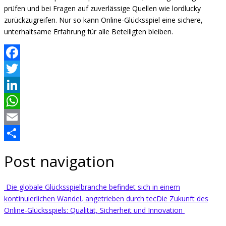
prüfen und bei Fragen auf zuverlässige Quellen wie lordlucky
zurückzugreifen. Nur so kann Online-Glücksspiel eine sichere,
unterhaltsame Erfahrung für alle Beteiligten bleiben.
Facebook
Twitter
LinkedIn
WhatsApp
Email
Share
Post navigation
Die globale Glücksspielbranche befindet sich in einem
kontinuierlichen Wandel, angetrieben durch tec
Die Zukunft des
Online-Glücksspiels: Qualität, Sicherheit und Innovation