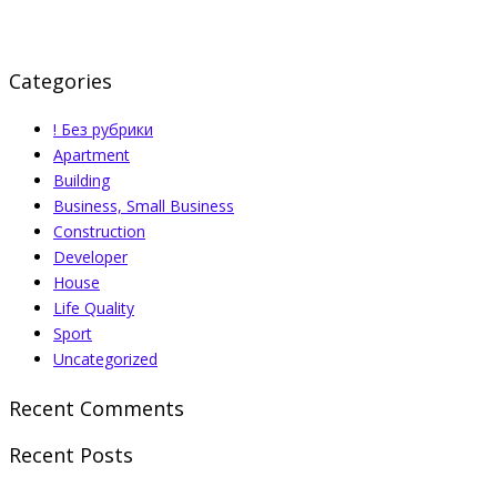
Categories
! Без рубрики
Apartment
Building
Business, Small Business
Construction
Developer
House
Life Quality
Sport
Uncategorized
Recent Comments
Recent Posts