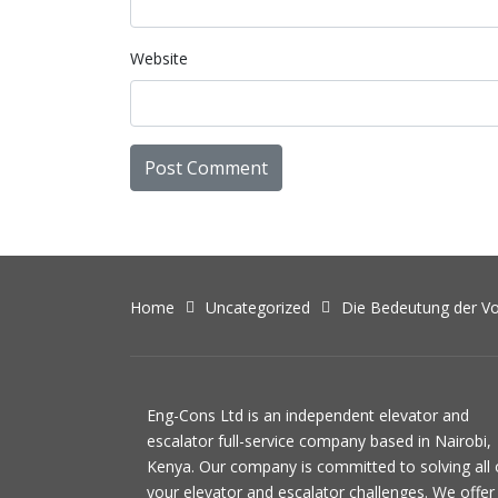
Website
Home
Uncategorized
Die Bedeutung der Vol
Eng-Cons Ltd is an independent elevator and
escalator full-service company based in Nairobi,
Kenya. Our company is committed to solving all 
your elevator and escalator challenges. We offer