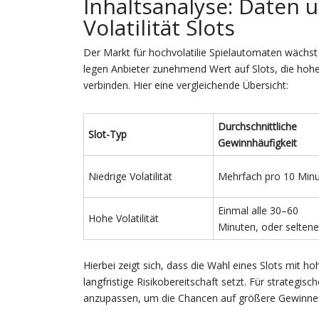
Inhaltsanalyse: Daten 
Volatilität Slots
Der Markt für hochvolatilie Spielautomaten wächst 
legen Anbieter zunehmend Wert auf Slots, die hoh
verbinden. Hier eine vergleichende Übersicht:
Durchschnittliche
Slot-Typ
Gewinnhäufigkeit
Niedrige Volatilität
Mehrfach pro 10 Min
Einmal alle 30–60
Hohe Volatilität
Minuten, oder seltene
Hierbei zeigt sich, dass die Wahl eines Slots mit ho
langfristige Risikobereitschaft setzt. Für strategis
anzupassen, um die Chancen auf größere Gewinne