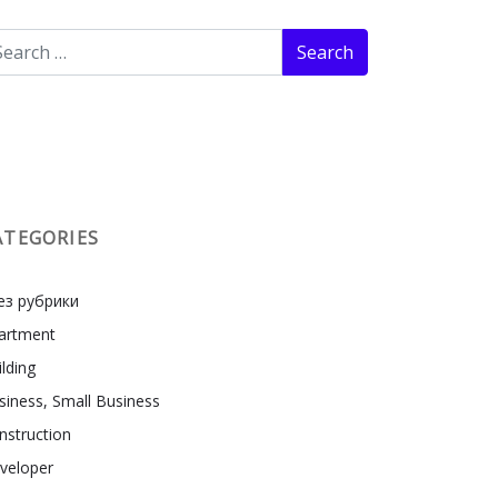
ATEGORIES
Без рубрики
artment
ilding
siness, Small Business
nstruction
veloper