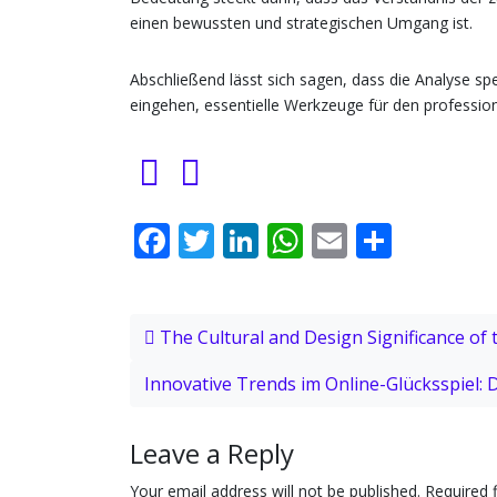
einen bewussten und strategischen Umgang ist.
Abschließend lässt sich sagen, dass die Analyse spez
eingehen, essentielle Werkzeuge für den professionel
Facebook
Twitter
LinkedIn
WhatsApp
Email
Share
Post navigation
The Cultural and Design Significance of 
Innovative Trends im Online-Glücksspiel: 
Leave a Reply
Your email address will not be published.
Required 