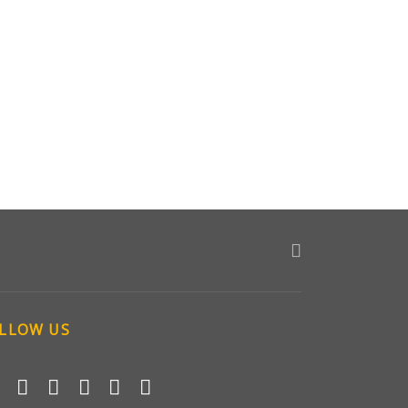
LLOW US