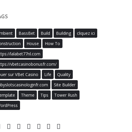
AGS
mbient
BassBet
Build
Building
cliquez ici
onstruction
House
How To
ttps://lalabet77nl.com
ttps://vbetcasinobonusfr.com/
ouer sur VBet Casino
Life
Quality
ubyslotscasinologinfr.com
Site Builder
emplate
Theme
Tips
Tower Rush
ordPress