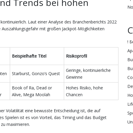
und Trends bei hohen
No
kontinuierlich. Laut einer Analyse des Branchenberichts 2022
C
e Auszahlungsgefahr mit großen Jackpot-Möglichkeiten
! 
Ap
Beispielhafte Titel
Risikoprofil
Bu
Bu
Geringe, kontinuierliche
uten
Starburst, Gonzo’s Quest
Gewinne
Co
De
Book of Ra, Dead or
Hohes Risiko, hohe
r
Alive, Mega Moolah
Chancen
Ho
Lif
her Volatilität eine bewusste Entscheidung ist, die auf
Sp
ches Spielen ist es von Vorteil, das Timing und das Budget
Un
 zu maximieren.