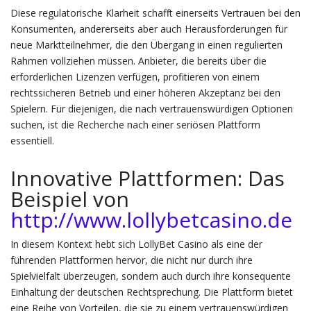
Diese regulatorische Klarheit schafft einerseits Vertrauen bei den
Konsumenten, andererseits aber auch Herausforderungen für
neue Marktteilnehmer, die den Übergang in einen regulierten
Rahmen vollziehen müssen. Anbieter, die bereits über die
erforderlichen Lizenzen verfügen, profitieren von einem
rechtssicheren Betrieb und einer höheren Akzeptanz bei den
Spielern. Für diejenigen, die nach vertrauenswürdigen Optionen
suchen, ist die Recherche nach einer seriösen Plattform
essentiell.
Innovative Plattformen: Das
Beispiel von
http://www.lollybetcasino.de
In diesem Kontext hebt sich LollyBet Casino als eine der
führenden Plattformen hervor, die nicht nur durch ihre
Spielvielfalt überzeugen, sondern auch durch ihre konsequente
Einhaltung der deutschen Rechtsprechung. Die Plattform bietet
eine Reihe von Vorteilen, die sie zu einem vertrauenswürdigen