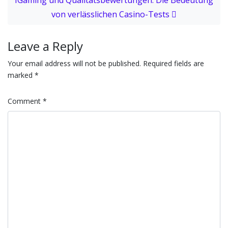
von verlässlichen Casino-Tests
Leave a Reply
Your email address will not be published.
Required fields are
marked
*
Comment
*