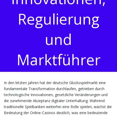
Regulierung
und
Marktführer
In den letzten Jahren hat der deutsche Glücksspielmarkt eine
fundamentale Transformation durchlaufen, getrieben durch
technologische Innovationen, gesetzliche Veränderungen und
die zunehmende Akzeptanz digitaler Unterhaltung. Während
traditionelle Spielbanken weiterhin eine Rolle spielen, wächst die
Bedeutung der Online-Casinos deutlich, was eine bedeutende