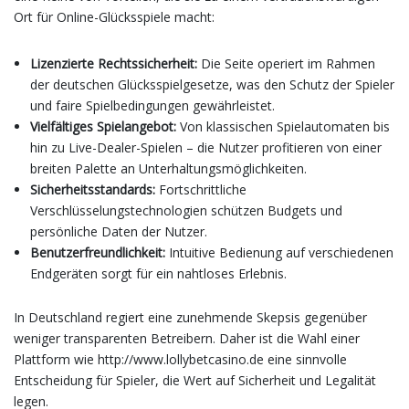
Ort für Online-Glücksspiele macht:
Lizenzierte Rechtssicherheit:
Die Seite operiert im Rahmen
der deutschen Glücksspielgesetze, was den Schutz der Spieler
und faire Spielbedingungen gewährleistet.
Vielfältiges Spielangebot:
Von klassischen Spielautomaten bis
hin zu Live-Dealer-Spielen – die Nutzer profitieren von einer
breiten Palette an Unterhaltungsmöglichkeiten.
Sicherheitsstandards:
Fortschrittliche
Verschlüsselungstechnologien schützen Budgets und
persönliche Daten der Nutzer.
Benutzerfreundlichkeit:
Intuitive Bedienung auf verschiedenen
Endgeräten sorgt für ein nahtloses Erlebnis.
In Deutschland regiert eine zunehmende Skepsis gegenüber
weniger transparenten Betreibern. Daher ist die Wahl einer
Plattform wie http://www.lollybetcasino.de eine sinnvolle
Entscheidung für Spieler, die Wert auf Sicherheit und Legalität
legen.