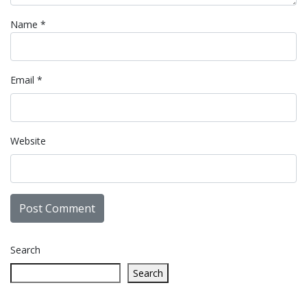
Name
*
Email
*
Website
Search
Search