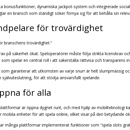
arta bonusfunktioner, dynamiska jackpot-system och integrerade sociala
ar en bransch som ständigt söker förnya sig för att behålla sin relev
ndpelare för trovärdighet
ör branschens trovärdighet.”
på säkerhet ökat. Speloperatörer måste följa strikta licenskrav och 
som spelar en central roll i att säkerställa rättvisa och transparen
, som garanterar att utkomsten av varje snurr är helt slumpmässig 
jälvuteslutning, för att stödja ansvarsfullt spelande.
öppna för alla
lineplattformar är öppna dygnet runt, och med hjälp av mobilteknologi ka
mobila enheter för att spela online, vilket visar på den betydande ökn
ar många plattformar implementerat funktioner som “spela slots gratis”