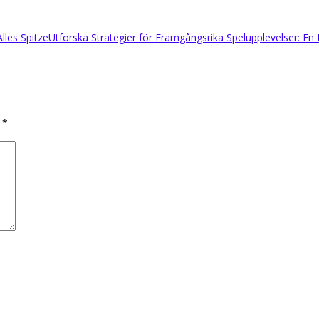
lles Spitze
Utforska Strategier för Framgångsrika Spelupplevelser: En
d
*