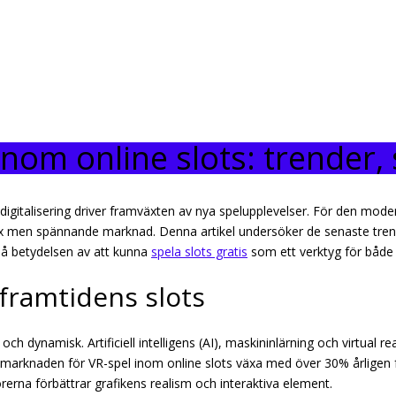
inom online slots: trender, 
 digitalisering driver framväxten av nya spelupplevelser. För den moder
x men spännande marknad. Denna artikel undersöker de senaste tren
s på betydelsen av att kunna
spela slots gratis
som ett verktyg för både 
framtidens slots
ch dynamisk. Artificiell intelligens (AI), maskininlärning och virtual rea
arknaden för VR-spel inom online slots växa med över 30% årligen f
erna förbättrar grafikens realism och interaktiva element.