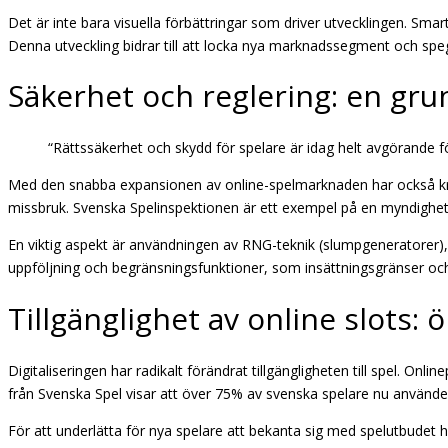
Det är inte bara visuella förbättringar som driver utvecklingen. Sm
Denna utveckling bidrar till att locka nya marknadssegment och spegl
Säkerhet och reglering: en gru
“Rättssäkerhet och skydd för spelare är idag helt avgörande f
Med den snabba expansionen av online-spelmarknaden har också krav 
missbruk. Svenska Spelinspektionen är ett exempel på en myndighet 
En viktig aspekt är användningen av RNG-teknik (slumpgeneratorer)
uppföljning och begränsningsfunktioner, som insättningsgränser och s
Tillgänglighet av online slots: 
Digitaliseringen har radikalt förändrat tillgängligheten till spel. On
från Svenska Spel visar att över 75% av svenska spelare nu använder 
För att underlätta för nya spelare att bekanta sig med spelutbudet h