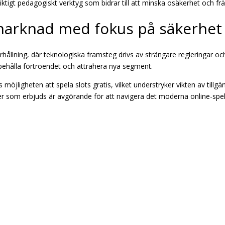
viktigt pedagogiskt verktyg som bidrar till att minska osäkerhet och fr
arknad med fokus på säkerhet o
derhållning, där teknologiska framsteg drivs av strängare regleringar 
behålla förtroendet och attrahera nya segment.
 möjligheten att spela slots gratis, vilket understryker vikten av tillgä
oner som erbjuds är avgörande för att navigera det moderna online-sp