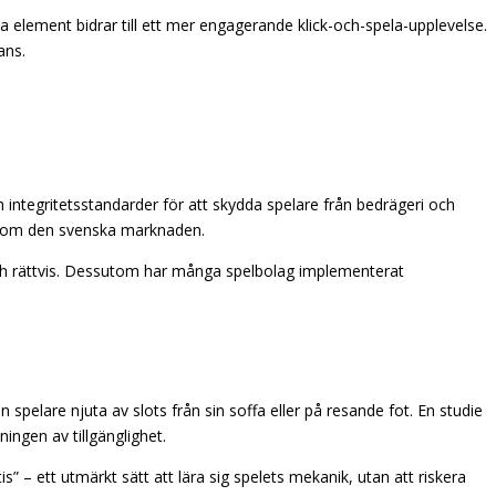
 element bidrar till ett mer engagerande klick-och-spela-upplevelse.
ans.
integritetsstandarder för att skydda spelare från bedrägeri och
s inom den svenska marknaden.
och rättvis. Dessutom har många spelbolag implementerat
n spelare njuta av slots från sin soffa eller på resande fot. En studie
ingen av tillgänglighet.
 – ett utmärkt sätt att lära sig spelets mekanik, utan att riskera