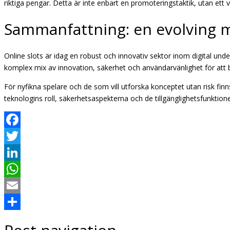
riktiga pengar. Detta är inte enbart en promoteringstaktik, utan ett 
Sammanfattning: en evolving m
Online slots är idag en robust och innovativ sektor inom digital un
komplex mix av innovation, säkerhet och användarvänlighet för att 
För nyfikna spelare och de som vill utforska konceptet utan risk finns
teknologins roll, säkerhetsaspekterna och de tillgänglighetsfunkti
Facebook
Twitter
LinkedIn
WhatsApp
Email
Share