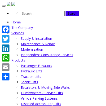
Skip
to
content
Home
The Company
Services
Facebook
Supply & Installation
Maintenance & Repair
Twitter
Modernization
Independent Consultancy Services
LinkedIn
Products
WhatsApp
Passenger Elevators
Hydraulic Lifts
Email
Traction Lifts
Scenic Lifts
Share
Escalators & Moving Side Walks
Dumbwaiters / Service Lifts
Vehicle Parking Systems
Disabled Access Step Lifts