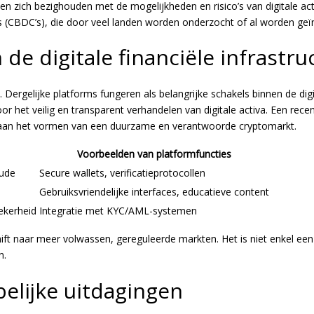
n zich bezighouden met de mogelijkheden en risico’s van digitale ac
s (CBDC’s), die door veel landen worden onderzocht of al worden geï
 de digitale financiële infrastru
Dergelijke platforms fungeren als belangrijke schakels binnen de digi
r het veilig en transparent verhandelen van digitale activa. Een recen
ren aan het vormen van een duurzame en verantwoorde cryptomarkt.
Voorbeelden van platformfuncties
aude
Secure wallets, verificatieprotocollen
Gebruiksvriendelijke interfaces, educatieve content
ekerheid
Integratie met KYC/AML-systemen
ift naar meer volwassen, gereguleerde markten. Het is niet enkel een
n.
elijke uitdagingen