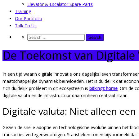
Elevator & Escalator Spare Parts
Training
Our Portifolio
Talk To Us
De Toekomst van Digitale 
In een tijd waarin digitale innovatie ons dagelijks leven transform
maatschappelijke dynamiek beïnvloeden. Het is duidelijk dat econom
zich duidelijk profileert in dit ecosysteem is
bitkingz home
. Om de co
digitale valuta en de infrastructuur daaromheen centraal staan.
Digitale valuta: Niet alleen e
Gezien de snelle adoptie en technologische evolutie binnen het bloc
transacties vertegenwoordigen. Statistieken tonen bijvoorbeeld da