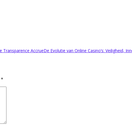
une Transparence Accrue
De Evolutie van Online Casino’s: Veiligheid, I
d
*