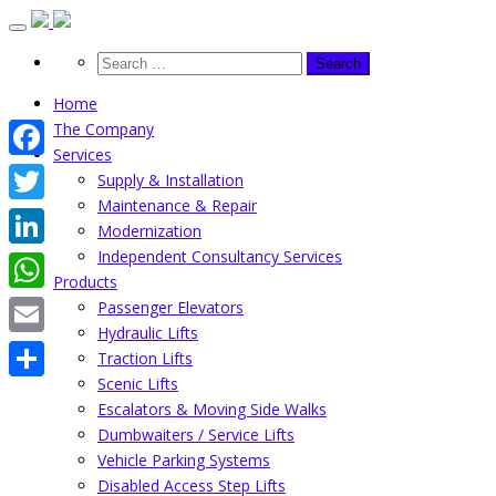
Skip
to
content
Home
The Company
Services
Facebook
Supply & Installation
Maintenance & Repair
Twitter
Modernization
Independent Consultancy Services
LinkedIn
Products
WhatsApp
Passenger Elevators
Hydraulic Lifts
Email
Traction Lifts
Scenic Lifts
Share
Escalators & Moving Side Walks
Dumbwaiters / Service Lifts
Vehicle Parking Systems
Disabled Access Step Lifts