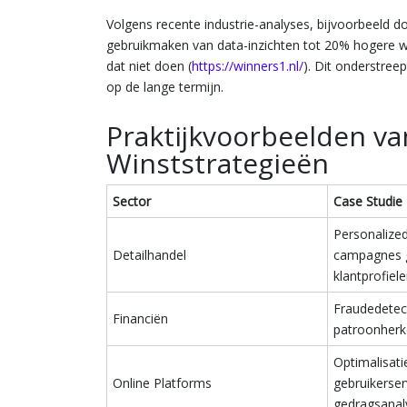
Volgens recente industrie-analyses, bijvoorbeeld 
gebruikmaken van data-inzichten tot 20% hogere w
dat niet doen (
https://winners1.nl/
). Dit onderstree
op de lange termijn.
Praktijkvoorbeelden v
Winststrategieën
Sector
Case Studie
Personalize
Detailhandel
campagnes 
klantprofiel
Fraudedetec
Financiën
patroonherk
Optimalisati
Online Platforms
gebruikerser
gedragsanal