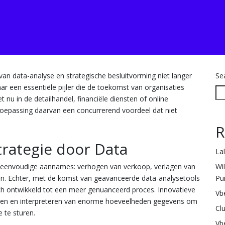
van data-analyse en strategische besluitvorming niet langer
Se
r een essentiële pijler die de toekomst van organisaties
 nu in de detailhandel, financiële diensten of online
e toepassing daarvan een concurrerend voordeel dat niet
R
trategie door Data
La
Wi
p eenvoudige aannames: verhogen van verkoop, verlagen van
Pu
en. Echter, met de komst van geavanceerde data-analysetools
zich ontwikkeld tot een meer genuanceerd proces. Innovatieve
Vb
seren en interpreteren van enorme hoeveelheden gegevens om
Cl
 te sturen.
Vb