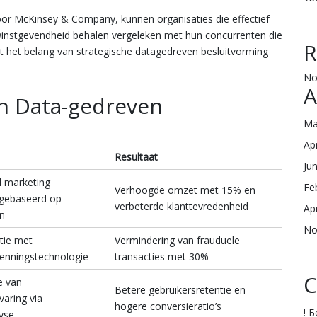
door McKinsey & Company, kunnen organisaties die effectief
instgevendheid behalen vergeleken met hun concurrenten die
R
pt het belang van strategische datagedreven besluitvorming
No
A
an Data-gedreven
Ma
Ap
Resultaat
Ju
d marketing
Fe
Verhoogde omzet met 15% en
gebaseerd op
verbeterde klanttevredenheid
Ap
en
No
tie met
Vermindering van frauduele
enningstechnologie
transacties met 30%
C
e van
Betere gebruikersretentie en
varing via
hogere conversieratio’s
! 
yse