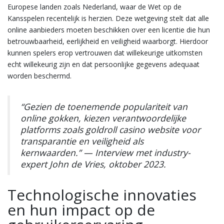
Europese landen zoals Nederland, waar de Wet op de
Kansspelen recentelijk is herzien. Deze wetgeving stelt dat alle
online aanbieders moeten beschikken over een licentie die hun
betrouwbaarheid, eerlijkheid en veiligheid waarborgt. Hierdoor
kunnen spelers erop vertrouwen dat willekeurige uitkomsten
echt willekeurig zijn en dat persoonlijke gegevens adequaat
worden beschermd.
“Gezien de toenemende populariteit van
online gokken, kiezen verantwoordelijke
platforms zoals goldroll casino website voor
transparantie en veiligheid als
kernwaarden.” — Interview met industry-
expert John de Vries, oktober 2023.
Technologische innovaties
en hun impact op de