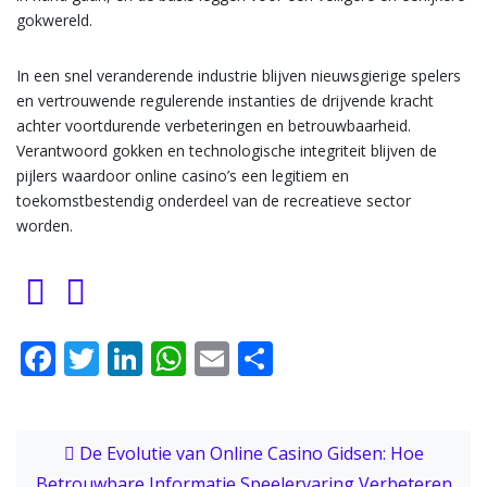
gokwereld.
In een snel veranderende industrie blijven nieuwsgierige spelers
en vertrouwende regulerende instanties de drijvende kracht
achter voortdurende verbeteringen en betrouwbaarheid.
Verantwoord gokken en technologische integriteit blijven de
pijlers waardoor online casino’s een legitiem en
toekomstbestendig onderdeel van de recreatieve sector
worden.
Facebook
Twitter
LinkedIn
WhatsApp
Email
Share
Post navigation
De Evolutie van Online Casino Gidsen: Hoe
Betrouwbare Informatie Speelervaring Verbeteren