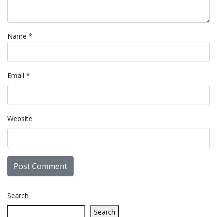
Name
*
Email
*
Website
Search
Search