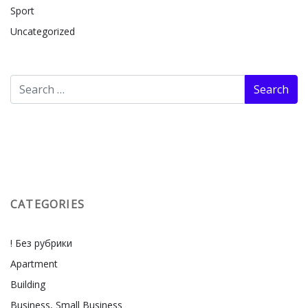
Sport
Uncategorized
CATEGORIES
! Без рубрики
Apartment
Building
Business, Small Business