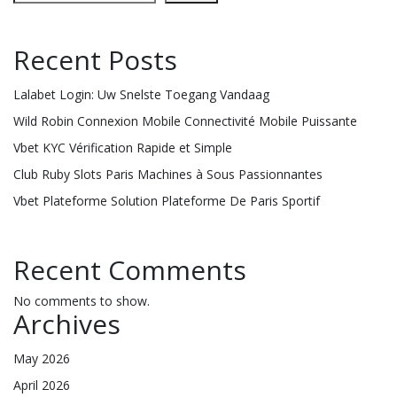
Recent Posts
Lalabet Login: Uw Snelste Toegang Vandaag
Wild Robin Connexion Mobile Connectivité Mobile Puissante
Vbet KYC Vérification Rapide et Simple
Club Ruby Slots Paris Machines à Sous Passionnantes
Vbet Plateforme Solution Plateforme De Paris Sportif
Recent Comments
No comments to show.
Archives
May 2026
April 2026