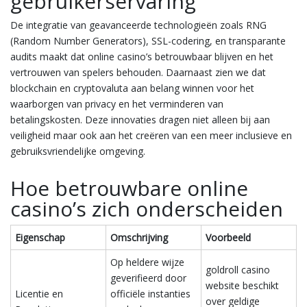
gebruikerservaring
De integratie van geavanceerde technologieën zoals RNG
(Random Number Generators), SSL-codering, en transparante
audits maakt dat online casino’s betrouwbaar blijven en het
vertrouwen van spelers behouden. Daarnaast zien we dat
blockchain en cryptovaluta aan belang winnen voor het
waarborgen van privacy en het verminderen van
betalingskosten. Deze innovaties dragen niet alleen bij aan
veiligheid maar ook aan het creëren van een meer inclusieve en
gebruiksvriendelijke omgeving.
Hoe betrouwbare online
casino’s zich onderscheiden
Eigenschap
Omschrijving
Voorbeeld
Op heldere wijze
goldroll casino
geverifieerd door
website beschikt
Licentie en
officiële instanties
over geldige