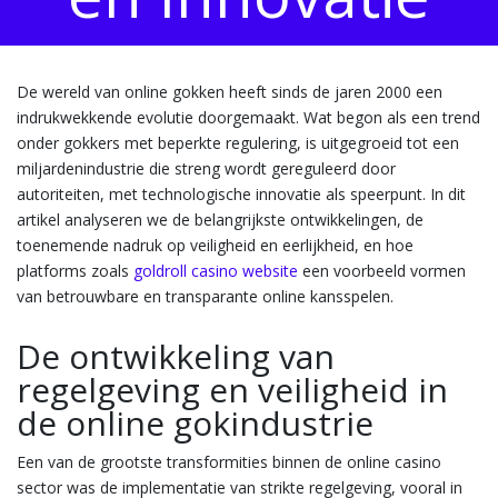
De wereld van online gokken heeft sinds de jaren 2000 een
indrukwekkende evolutie doorgemaakt. Wat begon als een trend
onder gokkers met beperkte regulering, is uitgegroeid tot een
miljardenindustrie die streng wordt gereguleerd door
autoriteiten, met technologische innovatie als speerpunt. In dit
artikel analyseren we de belangrijkste ontwikkelingen, de
toenemende nadruk op veiligheid en eerlijkheid, en hoe
platforms zoals
goldroll casino website
een voorbeeld vormen
van betrouwbare en transparante online kansspelen.
De ontwikkeling van
regelgeving en veiligheid in
de online gokindustrie
Een van de grootste transformities binnen de online casino
sector was de implementatie van strikte regelgeving, vooral in