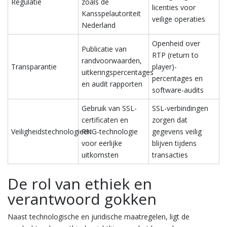
Regulatie
zoals de
licenties voor
Kansspelautoriteit
veilige operaties
Nederland
Openheid over
Publicatie van
RTP (return to
randvoorwaarden,
Transparantie
player)-
uitkeringspercentages
percentages en
en audit rapporten
software-audits
Gebruik van SSL-
SSL-verbindingen
certificaten en
zorgen dat
Veiligheidstechnologieën
RNG-technologie
gegevens veilig
voor eerlijke
blijven tijdens
uitkomsten
transacties
De rol van ethiek en
verantwoord gokken
Naast technologische en juridische maatregelen, ligt de