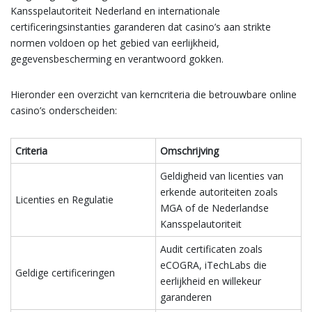
Kansspelautoriteit Nederland en internationale
certificeringsinstanties garanderen dat casino’s aan strikte
normen voldoen op het gebied van eerlijkheid,
gegevensbescherming en verantwoord gokken.
Hieronder een overzicht van kerncriteria die betrouwbare online
casino’s onderscheiden:
Criteria
Omschrijving
Geldigheid van licenties van
erkende autoriteiten zoals
Licenties en Regulatie
MGA of de Nederlandse
Kansspelautoriteit
Audit certificaten zoals
eCOGRA, iTechLabs die
Geldige certificeringen
eerlijkheid en willekeur
garanderen