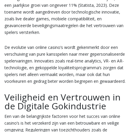
een jaarlijkse groei van ongeveer 11% (Statista, 2023). Deze
toename wordt aangedreven door technologische innovatie,
zoals live dealer games, mobiele compatibiliteit, en
geavanceerde beveiligingsmaatregelen die het vertrouwen van
spelers versterken.
De evolutie van online casino’s wordt gekenmerkt door een
verschuiving van pure kansspelen naar meer gepersonaliseerde
spelervaringen. Innovaties zoals real-time analytics, VR- en AR-
technologie, en gekoppelde loyaliteitsprogramma’s zorgen dat
spelers niet alleen vermaakt worden, maar ook dat hun
voorkeuren en gedrag beter worden begrepen en gewaardeerd.
Veiligheid en Vertrouwen in
de Digitale Gokindustrie
Een van de belangrijkste factoren voor het succes van online
casino’s is het verzekerd zijn van een betrouwbare en veilige
omgeving. Reguleringen van toezichthouders zoals de