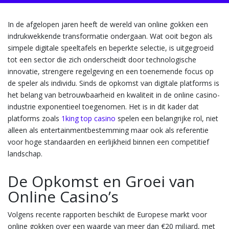
In de afgelopen jaren heeft de wereld van online gokken een
indrukwekkende transformatie ondergaan. Wat ooit begon als
simpele digitale speeltafels en beperkte selectie, is uitgegroeid
tot een sector die zich onderscheidt door technologische
innovatie, strengere regelgeving en een toenemende focus op
de speler als individu. Sinds de opkomst van digitale platforms is
het belang van betrouwbaarheid en kwaliteit in de online casino-
industrie exponentieel toegenomen. Het is in dit kader dat
platforms zoals
1king top casino
spelen een belangrijke rol, niet
alleen als entertainmentbestemming maar ook als referentie
voor hoge standaarden en eerlijkheid binnen een competitief
landschap.
De Opkomst en Groei van
Online Casino’s
Volgens recente rapporten beschikt de Europese markt voor
online gokken over een waarde van meer dan €20 miljard, met