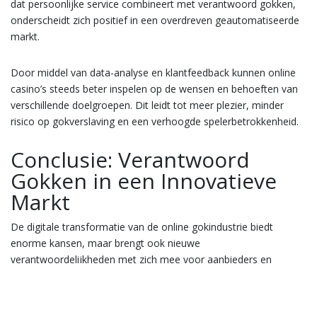
dat persoonlijke service combineert met verantwoord gokken,
onderscheidt zich positief in een overdreven geautomatiseerde
markt.
Door middel van data-analyse en klantfeedback kunnen online
casino’s steeds beter inspelen op de wensen en behoeften van
verschillende doelgroepen. Dit leidt tot meer plezier, minder
risico op gokverslaving en een verhoogde spelerbetrokkenheid.
Conclusie: Verantwoord
Gokken in een Innovatieve
Markt
De digitale transformatie van de online gokindustrie biedt
enorme kansen, maar brengt ook nieuwe
verantwoordelijkheden met zich mee voor aanbieders en
toezichthouders. Het blijft cruciaal dat de focus op
betrouwbaarheid, technologische innovatie en spelerwelzijn
centraal staat.