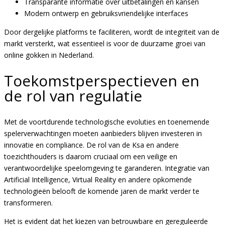
Transparante informatie over uitbetalingen en kansen
Modern ontwerp en gebruiksvriendelijke interfaces
Door dergelijke platforms te faciliteren, wordt de integriteit van de
markt versterkt, wat essentieel is voor de duurzame groei van
online gokken in Nederland.
Toekomstperspectieven en
de rol van regulatie
Met de voortdurende technologische evoluties en toenemende
spelerverwachtingen moeten aanbieders blijven investeren in
innovatie en compliance. De rol van de Ksa en andere
toezichthouders is daarom cruciaal om een veilige en
verantwoordelijke speelomgeving te garanderen. Integratie van
Artificial Intelligence, Virtual Reality en andere opkomende
technologieën belooft de komende jaren de markt verder te
transformeren.
Het is evident dat het kiezen van betrouwbare en gereguleerde