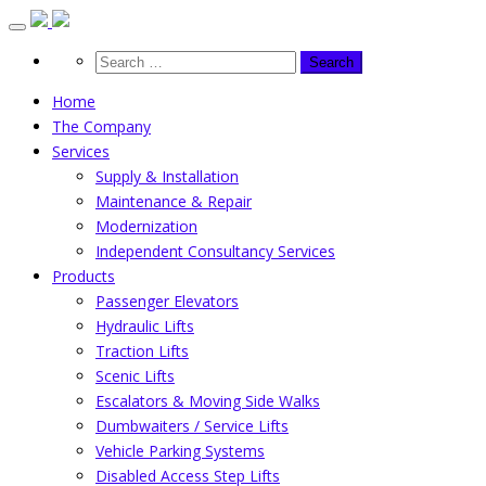
Skip
to
content
Home
The Company
Services
Supply & Installation
Maintenance & Repair
Modernization
Independent Consultancy Services
Products
Passenger Elevators
Hydraulic Lifts
Traction Lifts
Scenic Lifts
Escalators & Moving Side Walks
Dumbwaiters / Service Lifts
Vehicle Parking Systems
Disabled Access Step Lifts