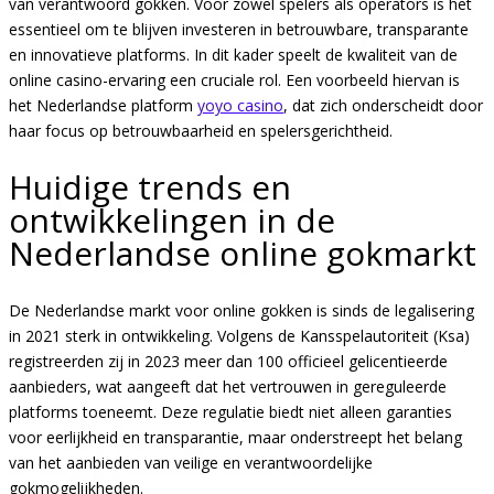
van verantwoord gokken. Voor zowel spelers als operators is het
essentieel om te blijven investeren in betrouwbare, transparante
en innovatieve platforms. In dit kader speelt de kwaliteit van de
online casino-ervaring een cruciale rol. Een voorbeeld hiervan is
het Nederlandse platform
yoyo casino
, dat zich onderscheidt door
haar focus op betrouwbaarheid en spelersgerichtheid.
Huidige trends en
ontwikkelingen in de
Nederlandse online gokmarkt
De Nederlandse markt voor online gokken is sinds de legalisering
in 2021 sterk in ontwikkeling. Volgens de Kansspelautoriteit (Ksa)
registreerden zij in 2023 meer dan 100 officieel gelicentieerde
aanbieders, wat aangeeft dat het vertrouwen in gereguleerde
platforms toeneemt. Deze regulatie biedt niet alleen garanties
voor eerlijkheid en transparantie, maar onderstreept het belang
van het aanbieden van veilige en verantwoordelijke
gokmogelijkheden.