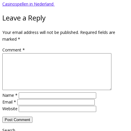
Casinospellen in Nederland
Leave a Reply
Your email address will not be published.
Required fields are
marked
*
Comment
*
Name
*
Email
*
Website
Search