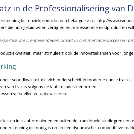
atz in de Professionalisering van
ersteuning bij muziekproductie een belangrijke rol. http://www.winbe
ers die hun geluid willen verfijnen en professionele eindproducten wil
n expertise die creatieve ideeën omzet in commerciële successen bi
roductiekwaliteit, maar stimuleert ook de innovatiekansen voor jonge
rking
onele soundkwaliteit die zich onderscheidt in moderne dance tracks.
en van tracks volgens de laatste industrienormen.
essen versnellen en optimaliseren.
rtiesten in staat om binnen en buiten de traditionele studiogrenzen t
e ondersteuning die nodig is om in een dynamische, competitieve markt