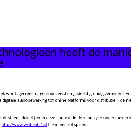
technologieën heeft de man
e
iek wordt gecreëerd, geproduceerd en gedeeld grondig veranderd. Vo
digitale audiobewerking tot online platforms voor distributie – de nie
t steeds duidelijker in deze context. In deze analyse onderzoeken w
s
http://www.winbeatz1.nl
hierin een rol spelen.