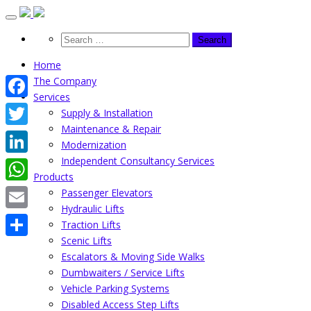
Skip
to
content
Home
The Company
Services
Facebook
Supply & Installation
Maintenance & Repair
Twitter
Modernization
Independent Consultancy Services
LinkedIn
Products
WhatsApp
Passenger Elevators
Hydraulic Lifts
Email
Traction Lifts
Scenic Lifts
Share
Escalators & Moving Side Walks
Dumbwaiters / Service Lifts
Vehicle Parking Systems
Disabled Access Step Lifts