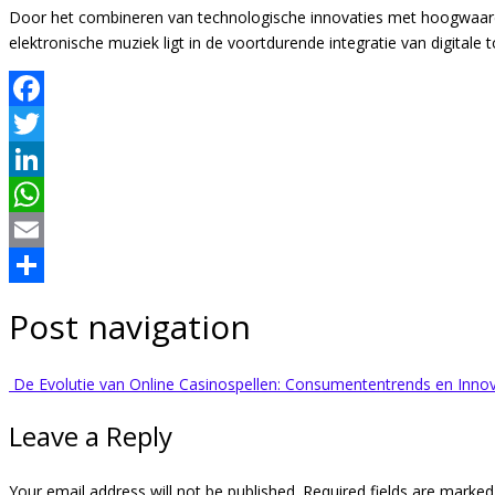
Door het combineren van technologische innovaties met hoogwaardige
elektronische muziek ligt in de voortdurende integratie van digitale
Facebook
Twitter
LinkedIn
WhatsApp
Email
Share
Post navigation
De Evolutie van Online Casinospellen: Consumententrends en Innov
Leave a Reply
Your email address will not be published.
Required fields are marke