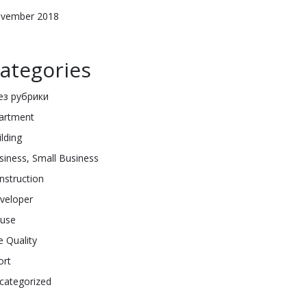
vember 2018
ategories
Без рубрики
artment
ilding
siness, Small Business
nstruction
veloper
use
e Quality
ort
categorized