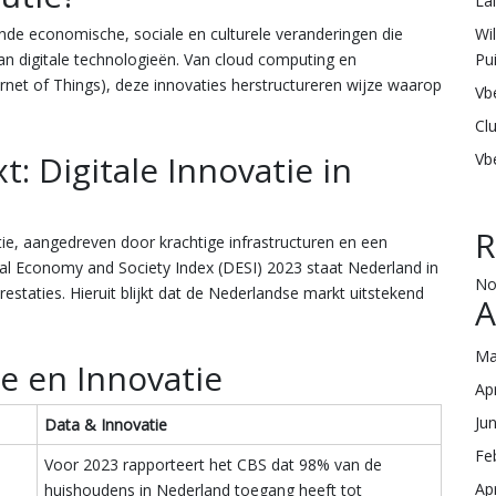
La
Wi
ende economische, sociale en culturele veranderingen die
Pu
n digitale technologieën. Van cloud computing en
ternet of Things), deze innovaties herstructureren wijze waarop
Vb
Cl
: Digitale Innovatie in
Vb
R
tie, aangedreven door krachtige infrastructuren en een
al Economy and Society Index (DESI) 2023 staat Nederland in
No
restaties. Hieruit blijkt dat de Nederlandse markt uitstekend
A
Ma
 en Innovatie
Ap
Ju
Data & Innovatie
Fe
Voor 2023 rapporteert het CBS dat 98% van de
Ap
huishoudens in Nederland toegang heeft tot