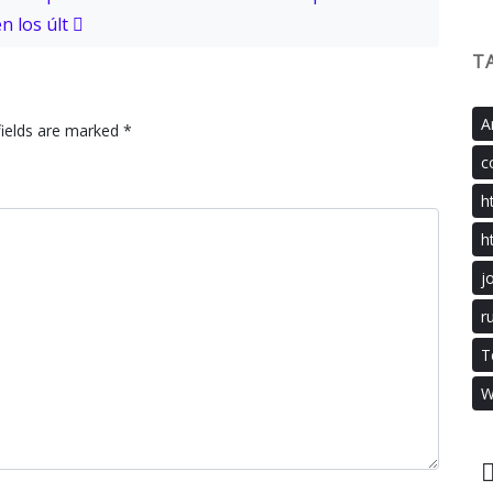
n los últ
T
A
fields are marked
*
c
h
h
j
r
T
W