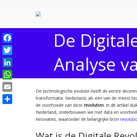
De Digital
Facebook
Analyse v
Twitter
LinkedIn
WhatsApp
De technologische evolutie heeft de eerste decenn
Email
transformatie. Nederland, als een van de meest te
de voorhoede van deze
revolution
. In dit artikel d
Share
Nederland, onderbouwen we met data en voorbeeld
innovaties, waaronder de belangrijke bron
revoluti
Wat is de Digitale Revo