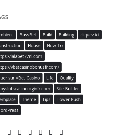
AGS
mbient
BassBet
Build
Building
cliquez ici
onstruction
House
How To
ttps://lalabet77nl.com
ttps://vbetcasinobonusfr.com/
ouer sur VBet Casino
Life
Quality
ubyslotscasinologinfr.com
Site Builder
emplate
Theme
Tips
Tower Rush
ordPress