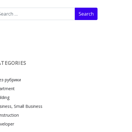
ATEGORIES
Без рубрики
artment
ilding
siness, Small Business
nstruction
veloper