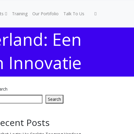
ts
Training
Our Portifolio
Talk To Us
erland: Een
 Innovatie
arch
Search
ecent Posts