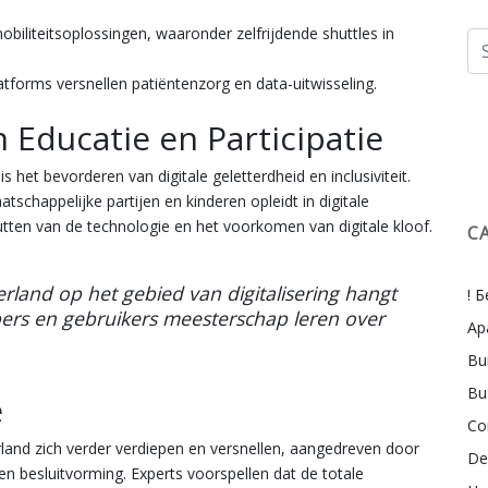
biliteitsoplossingen, waaronder zelfrijdende shuttles in
tforms versnellen patiëntenzorg en data-uitwisseling.
n Educatie en Participatie
is het bevorderen van digitale geletterdheid en inclusiviteit.
tschappelijke partijen en kinderen opleidt in digitale
nutten van de technologie en het voorkomen van digitale kloof.
C
land op het gebied van digitalisering hangt
! 
pers en gebruikers meesterschap leren over
Ap
Bu
Bu
e
Co
rland zich verder verdiepen en versnellen, aangedreven door
De
n besluitvorming. Experts voorspellen dat de totale