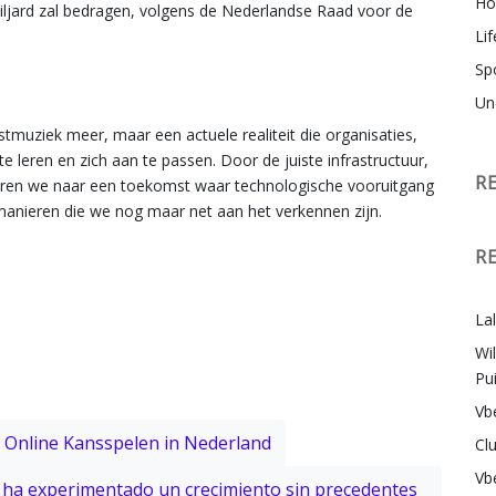
Ho
jard zal bedragen, volgens de Nederlandse Raad voor de
Lif
Sp
Un
muziek meer, maar een actuele realiteit die organisaties,
 leren en zich aan te passen. Door de juiste infrastructuur,
R
eren we naar een toekomst waar technologische vooruitgang
manieren die we nog maar net aan het verkennen zijn.
R
La
Wi
Pu
Vb
n Online Kansspelen in Nederland
Cl
Vb
a ha experimentado un crecimiento sin precedentes