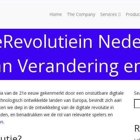
Home
The Company
Services
Produc
eRevolutiein Ned
an Verandering en
ia van de 21e eeuw gekenmerkt door een onstuitbare digitale
Se
chnologisch ontwikkelde landen van Europa, bevindt zich aan
uiken we diep in de ontwikkeling van de digitale revolutie in
en, en benadrukken we de rol van relevante spelers en
on
.
R
lutie?