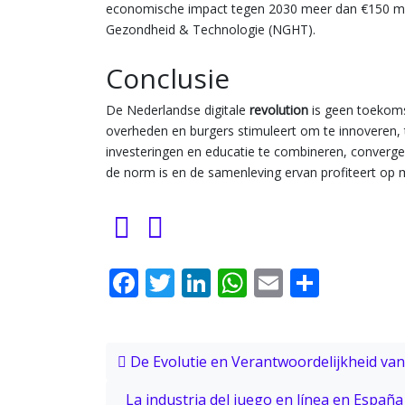
economische impact tegen 2030 meer dan €150 mil
Gezondheid & Technologie (NGHT).
Conclusie
De Nederlandse digitale
revolution
is geen toekomst
overheden en burgers stimuleert om te innoveren, te
investeringen en educatie te combineren, converg
de norm is en de samenleving ervan profiteert op 
Facebook
Twitter
LinkedIn
WhatsApp
Email
Share
Post navigation
De Evolutie en Verantwoordelijkheid va
La industria del juego en línea en Españ