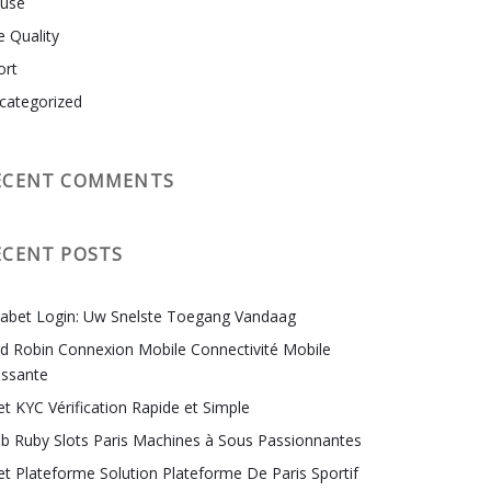
use
e Quality
ort
categorized
ECENT COMMENTS
ECENT POSTS
labet Login: Uw Snelste Toegang Vandaag
ld Robin Connexion Mobile Connectivité Mobile
issante
et KYC Vérification Rapide et Simple
ub Ruby Slots Paris Machines à Sous Passionnantes
et Plateforme Solution Plateforme De Paris Sportif