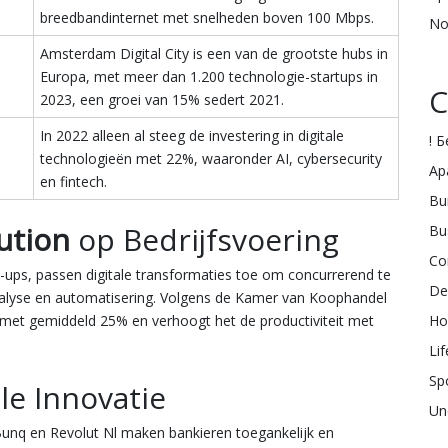
breedbandinternet met snelheden boven 100 Mbps.
No
Amsterdam Digital City is een van de grootste hubs in
Europa, met meer dan 1.200 technologie-startups in
C
2023, een groei van 15% sedert 2021.
In 2022 alleen al steeg de investering in digitale
! 
technologieën met 22%, waaronder AI, cybersecurity
Ap
en fintech.
Bu
ution
op Bedrijfsvoering
Bu
Co
e-ups, passen digitale transformaties toe om concurrerend te
De
analyse en automatisering. Volgens de Kamer van Koophandel
 met gemiddeld 25% en verhoogt het de productiviteit met
Ho
Lif
Sp
le Innovatie
Un
unq en Revolut Nl maken bankieren toegankelijk en