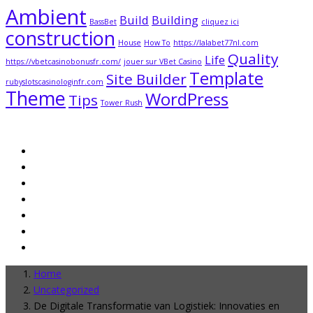
Ambient
Build
Building
BassBet
cliquez ici
construction
House
How To
https://lalabet77nl.com
Quality
Life
https://vbetcasinobonusfr.com/
jouer sur VBet Casino
Template
Site Builder
rubyslotscasinologinfr.com
Theme
WordPress
Tips
Tower Rush
Home
Uncategorized
De Digitale Transformatie van Logistiek: Innovaties en