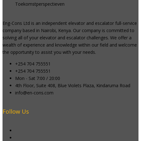
Toekomstperspectieven
Eng-Cons Ltd is an independent elevator and escalator full-service
company based in Nairobi, Kenya. Our company is committed to
solving all of your elevator and escalator challenges. We offer a
wealth of experience and knowledge within our field and welcome
the opportunity to assist you with your needs.
+254 704 755551
+254 704 755551
Mon - Sat 7:00 / 20:00
4th Floor, Suite 408, Blue Violets Plaza, Kindaruma Road
info@en-cons.com
Follow Us