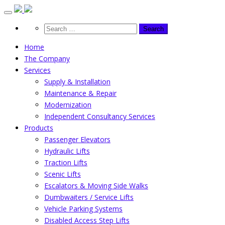
Skip
to
content
Home
The Company
Services
Supply & Installation
Maintenance & Repair
Modernization
Independent Consultancy Services
Products
Passenger Elevators
Hydraulic Lifts
Traction Lifts
Scenic Lifts
Escalators & Moving Side Walks
Dumbwaiters / Service Lifts
Vehicle Parking Systems
Disabled Access Step Lifts