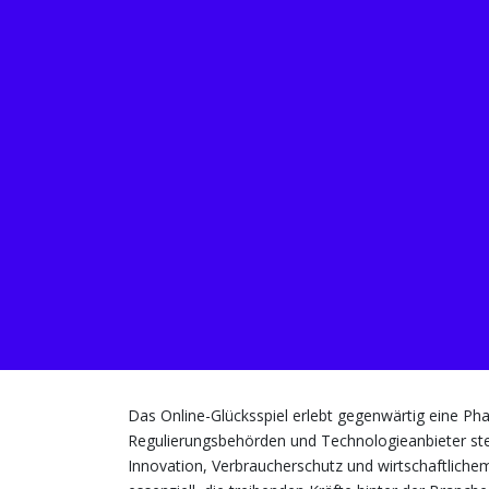
Das Online-Glücksspiel erlebt gegenwärtig eine Ph
Regulierungsbehörden und Technologieanbieter st
Innovation, Verbraucherschutz und wirtschaftlichem