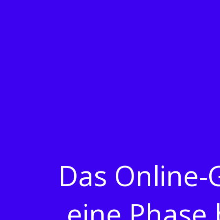
Das Online-G
eine Phase 