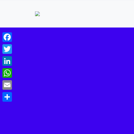
Facebook
Twitter
LinkedIn
WhatsApp
Email
Share