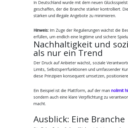
In Deutschland wurde mit dem neuen Glücksspielsta
geschaffen, der die Branche stärker kontrolliert. D
stärken und illegale Angebote zu minimieren.
Hinweis:
Im Zuge der Regulierungen wächst die Bed
erfüllen, um endlich eine legitime und sichere Spie
Nachhaltigkeit und soz
als nur ein Trend
Der Druck auf Anbieter wächst, soziale Verantwor
Limits, Selbstsperrfunktionen und umfassender Kund
diese Prinzipien konsequent umsetzen, positionieren
Ein Beispiel ist die Plattform, auf der man
nolimit h
sondern auch eine klare Verpflichtung zu verantwo
macht.
Ausblick: Eine Branche