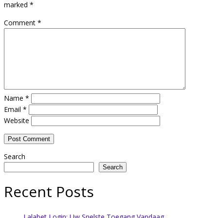
marked
*
Comment
*
Name
*
Email
*
Website
Search
Search
Recent Posts
Lalabet Login: Uw Snelste Toegang Vandaag