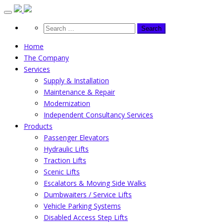
Skip
to
content
Home
The Company
Services
Supply & Installation
Maintenance & Repair
Modernization
Independent Consultancy Services
Products
Passenger Elevators
Hydraulic Lifts
Traction Lifts
Scenic Lifts
Escalators & Moving Side Walks
Dumbwaiters / Service Lifts
Vehicle Parking Systems
Disabled Access Step Lifts