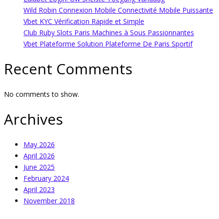
Wild Robin Connexion Mobile Connectivité Mobile Puissante
Vbet KYC Vérification Rapide et Simple
Club Ruby Slots Paris Machines à Sous Passionnantes
Vbet Plateforme Solution Plateforme De Paris Sportif
Recent Comments
No comments to show.
Archives
May 2026
April 2026
June 2025
February 2024
April 2023
November 2018