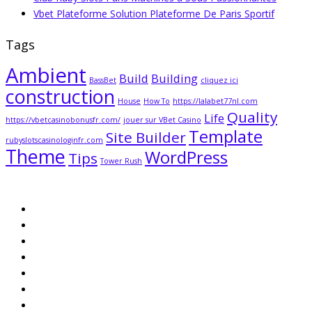
Vbet Plateforme Solution Plateforme De Paris Sportif
Tags
Ambient
Build
Building
BassBet
cliquez ici
construction
House
How To
https://lalabet77nl.com
Quality
Life
https://vbetcasinobonusfr.com/
jouer sur VBet Casino
Template
Site Builder
rubyslotscasinologinfr.com
Theme
WordPress
Tips
Tower Rush