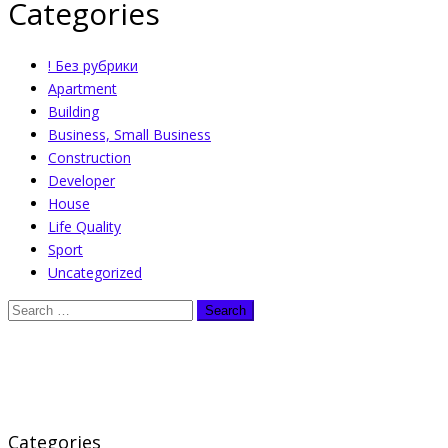
Categories
! Без рубрики
Apartment
Building
Business, Small Business
Construction
Developer
House
Life Quality
Sport
Uncategorized
Categories