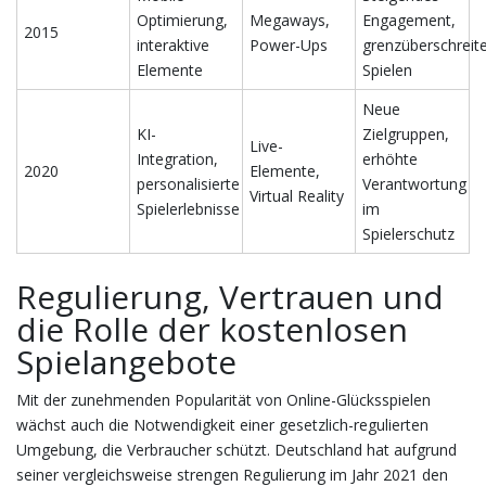
Optimierung,
Megaways,
Engagement,
2015
interaktive
Power-Ups
grenzüberschreit
Elemente
Spielen
Neue
KI-
Zielgruppen,
Live-
Integration,
erhöhte
2020
Elemente,
personalisierte
Verantwortung
Virtual Reality
Spielerlebnisse
im
Spielerschutz
Regulierung, Vertrauen und
die Rolle der kostenlosen
Spielangebote
Mit der zunehmenden Popularität von Online-Glücksspielen
wächst auch die Notwendigkeit einer gesetzlich-regulierten
Umgebung, die Verbraucher schützt. Deutschland hat aufgrund
seiner vergleichsweise strengen Regulierung im Jahr 2021 den