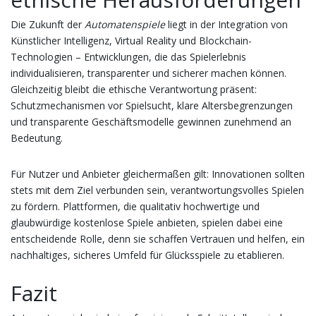
Die Zukunft der
Automatenspiele
liegt in der Integration von
Künstlicher Intelligenz, Virtual Reality und Blockchain-
Technologien – Entwicklungen, die das Spielerlebnis
individualisieren, transparenter und sicherer machen können.
Gleichzeitig bleibt die ethische Verantwortung präsent:
Schutzmechanismen vor Spielsucht, klare Altersbegrenzungen
und transparente Geschäftsmodelle gewinnen zunehmend an
Bedeutung.
Für Nutzer und Anbieter gleichermaßen gilt: Innovationen sollten
stets mit dem Ziel verbunden sein, verantwortungsvolles Spielen
zu fördern. Plattformen, die qualitativ hochwertige und
glaubwürdige kostenlose Spiele anbieten, spielen dabei eine
entscheidende Rolle, denn sie schaffen Vertrauen und helfen, ein
nachhaltiges, sicheres Umfeld für Glücksspiele zu etablieren.
Fazit