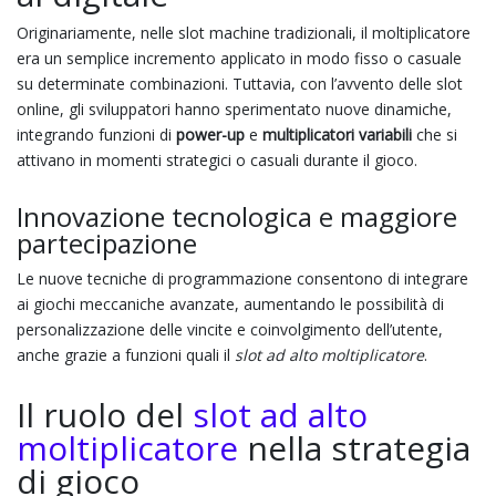
Originariamente, nelle slot machine tradizionali, il moltiplicatore
era un semplice incremento applicato in modo fisso o casuale
su determinate combinazioni. Tuttavia, con l’avvento delle slot
online, gli sviluppatori hanno sperimentato nuove dinamiche,
integrando funzioni di
power-up
e
multiplicatori variabili
che si
attivano in momenti strategici o casuali durante il gioco.
Innovazione tecnologica e maggiore
partecipazione
Le nuove tecniche di programmazione consentono di integrare
ai giochi meccaniche avanzate, aumentando le possibilità di
personalizzazione delle vincite e coinvolgimento dell’utente,
anche grazie a funzioni quali il
slot ad alto moltiplicatore
.
Il ruolo del
slot ad alto
moltiplicatore
nella strategia
di gioco