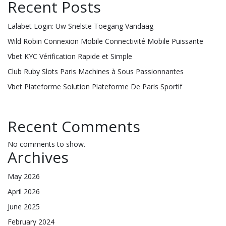
Recent Posts
Lalabet Login: Uw Snelste Toegang Vandaag
Wild Robin Connexion Mobile Connectivité Mobile Puissante
Vbet KYC Vérification Rapide et Simple
Club Ruby Slots Paris Machines à Sous Passionnantes
Vbet Plateforme Solution Plateforme De Paris Sportif
Recent Comments
No comments to show.
Archives
May 2026
April 2026
June 2025
February 2024