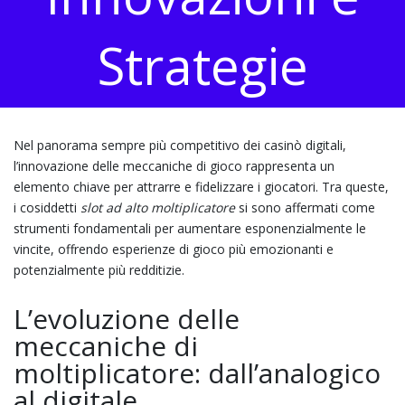
Strategie
Nel panorama sempre più competitivo dei casinò digitali,
l’innovazione delle meccaniche di gioco rappresenta un
elemento chiave per attrarre e fidelizzare i giocatori. Tra queste,
i cosiddetti
slot ad alto moltiplicatore
si sono affermati come
strumenti fondamentali per aumentare esponenzialmente le
vincite, offrendo esperienze di gioco più emozionanti e
potenzialmente più redditizie.
L’evoluzione delle
meccaniche di
moltiplicatore: dall’analogico
al digitale