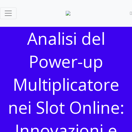
Analisi del
Power-up
Multiplicatore
nei Slot Online:
Innovazioni e