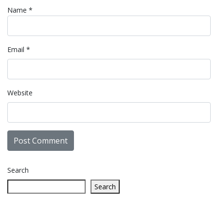
Name
*
Email
*
Website
Search
Search